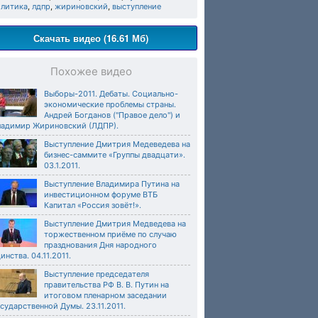
олитика
,
лдпр
,
жириновский
,
выступление
Скачать видео (16.61 Мб)
Похожее видео
Выборы-2011. Дебаты. Социально-
экономические проблемы страны.
Андрей Богданов ("Правое дело") и
ладимир Жириновский (ЛДПР).
Выступление Дмитрия Медеведева на
бизнес-саммите «Группы двадцати».
03.1.2011.
Выступление Владимира Путина на
инвестиционном форуме ВТБ
Капитал «Россия зовёт!».
Выступление Дмитрия Медведева на
торжественном приёме по случаю
празднования Дня народного
инства. 04.11.2011.
Выступление председателя
правительства РФ В. В. Путин на
итоговом пленарном заседании
сударственной Думы. 23.11.2011.