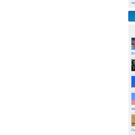
п
В
ед
Го