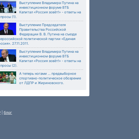
Выступление Владимира Путина на
инвестиционном форуме ВТБ
Капитал «Россия зовёт!» - ответы на
просы (1).
Выступление Председателя
Правительства Российской
Федерации В. В. Путина на съезде
сероссийской политической партии «Единая
ссия». 27.11.2011.
Выступление Владимира Путина на
инвестиционном форуме ВТБ
Капитал «Россия зовёт!» - ответы на
просы (2).
А теперь ногами ... предвыборное
спортивно-политическое обозрение
от ЛДПР и Жириновского.
P
|
блог