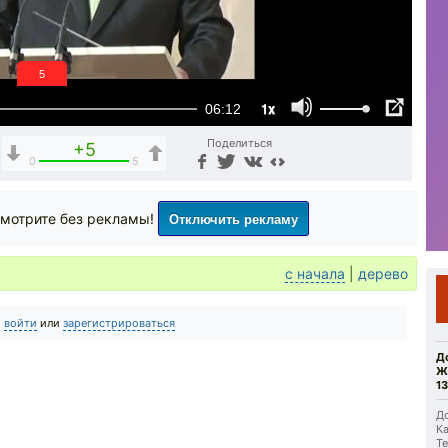
5
1x
06:12
Поделиться
+5
0
5
Отключить рекламу
мотрите без рекламы!
с начала
|
дерево
о
войти
или
зарегистрироваться
Д
Ж
13
До
Ка
Те