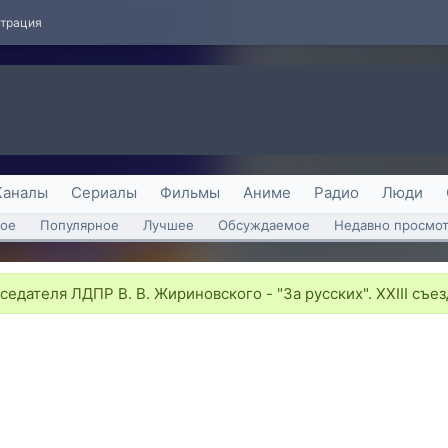
страция
Каналы
Сериалы
Фильмы
Аниме
Радио
Люди
ое
Популярное
Лучшее
Обсуждаемое
Недавно просмо
едателя ЛДПР В. В. Жириновского - "За русских". XXIII съез