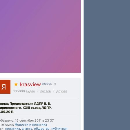
★
krasview
500395
| 0
105098
видео
0
постов
0
друзей
оклад Председателя ЛДПР В. В.
ириновского. XXIII съезд ЛДПР.
.09.2011.
бавлено: 16 сентября 2011 в 23:37
тегория:
Новости и политика
ги:
политика
,
власть
,
общество
,
публичная