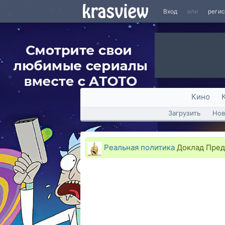
Вход
или
реги
Кино
Загрузить
Нов
Реальная политика
Доклад Предс