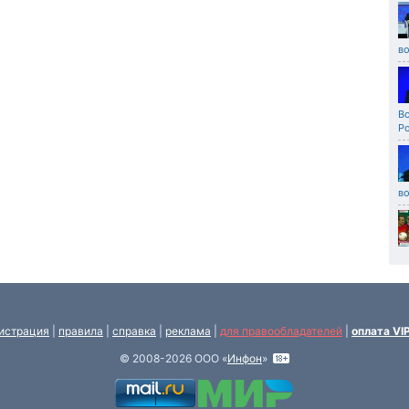
во
В
Ро
во
истрация
|
правила
|
справка
|
реклама
|
для правообладателей
|
оплата VI
© 2008-2026 ООО «
Инфон
»