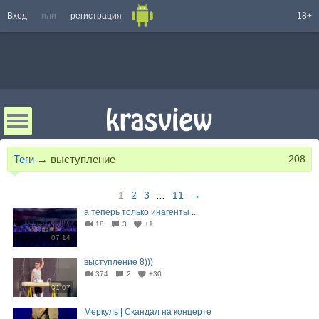
Вход
или
регистрация
18+
Теги
→
выступление
208
1
2
3
...
11
→
а теперь только инагенты ...
18
3
+1
07:14
выступление 8)))
374
2
+30
01:07
Меркуль | Скандал на концерте