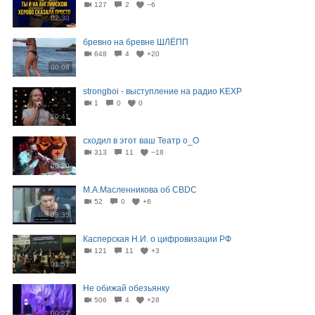
127
2
−6
02:30
бревно на бревне ШЛЁПП
648
4
+20
00:08
strongboi - выступление на радио KEXP
1
0
0
20:41
сходил в этот ваш Театр о_О
313
11
−18
00:20
М.А.Масленникова об CBDC
52
0
+6
08:35
Касперская Н.И. о цифровизации РФ
121
11
+3
01:51
Не обижай обезьянку
506
4
+28
00:27