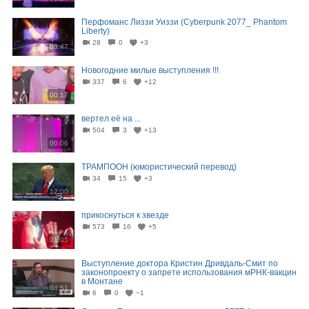
Перфоманс Лиззи Уиззи (Cyberpunk 2077_ Phantom
Liberty)
28
0
+3
03:47
Новогодние милые выступления !!!
337
6
+12
00:17
вертел её на ...
504
3
+13
00:06
ТРАМПООН (юмористический перевод)
34
15
+3
12:00
прикоснуться к звезде
573
16
+5
01:05
Выступление доктора Кристин Дривдаль-Смит по
законопроекту о запрете использования мРНК-вакцин
в Монтане
04:51
6
0
−1