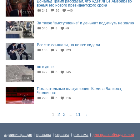
Дональд Трамп рассказал, что ждет ЛГБТ Америки во
время его нового президентского срока
241
29
+40
03:33
За такое "выступление" и деньжат подкинуть не жалко
546
8
+9
00:09
Все это слышали, но не все видели⁠⁠
133
2
+23
01:25
он в доле
422
6
+45
00:47
Показательные выступления. Камила Валиева,
Чемпионат
220
6
+16
05:07
1
2
3
...
11
→
администрация
правила
справка
реклама
для правообладателей
|
|
|
|
|