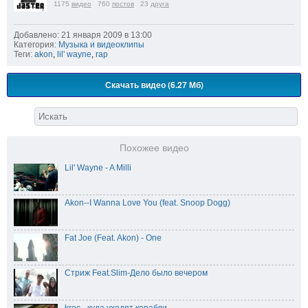
1175
видео
760
постов
23
друга
Добавлено: 21 января 2009 в 13:00
Категория:
Музыка и видеоклипы
Теги:
akon
,
lil' wayne
,
rap
Скачать видео (6.27 Мб)
Похожее видео
Lil' Wayne - A Milli
Akon--I Wanna Love You (feat. Snoop Dogg)
Fat Joe (Feat. Akon) - One
Стриж Feat.Slim-Дело было вечером