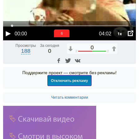
1x
00:00
04:02
6
Просмотры
За сегодня
0
188
0
2
2
Поддержите проект — смотрите без рекламы!
Отключить рекламу
Читать комментарии