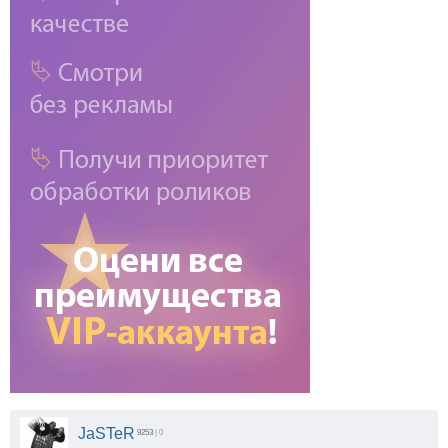
JaSTeR
9253
| 0