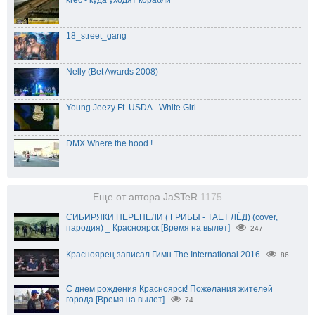
krec - куда уходят корабли
18_street_gang
Nelly (Bet Awards 2008)
Young Jeezy Ft. USDA - White Girl
DMX Where the hood !
Еще от автора JaSTeR
1175
СИБИРЯКИ ПЕРЕПЕЛИ ( ГРИБЫ - ТАЕТ ЛЁД) (cover,
пародия) _ Красноярск [Время на вылет]
247
Красноярец записал Гимн The International 2016
86
С днем рождения Красноярск! Пожелания жителей
города [Время на вылет]
74