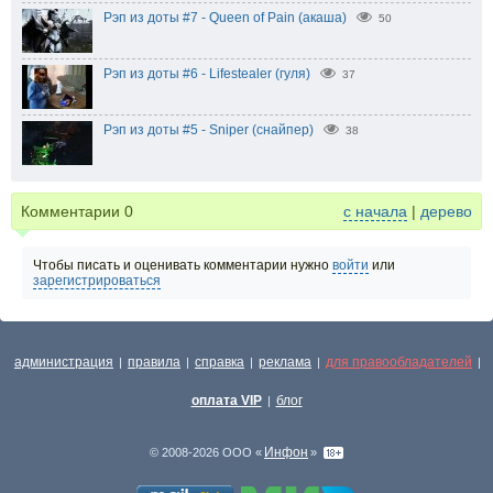
Рэп из доты #7 - Queen of Pain (акаша)
50
Рэп из доты #6 - Lifestealer (гуля)
37
Рэп из доты #5 - Sniper (снайпер)
38
Комментарии
0
с начала
|
дерево
Чтобы писать и оценивать комментарии нужно
войти
или
зарегистрироваться
администрация
правила
справка
реклама
для правообладателей
|
|
|
|
|
оплата VIP
блог
|
Инфон
© 2008-2026 ООО «
»