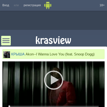
Вход
или
регистрация
18+
КРЫША
Akon--I Wanna Love You (feat. Snoop Dogg)