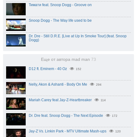
Тимати feat. Snoop Dogg - Groove on
Snoop Dogg - The Way life used to be
Dr. Dre - Still D.R.E. [Live at Up In Smoke Tour] (feat. Snoop
Dogg)
Еще от автора mad man
73
D12 ft. Eminem - 40 Oz
152
Nelly, Akon & Ashanti - Body On Me
294
Mariah Carey feat Jay-Z-Heartbreaker
114
Dr. Dre feat. Snoop Dogg - The Next Episode
172
Jay-Z Vs. Linkin Park - MTV Ultimate Mash-ups
120