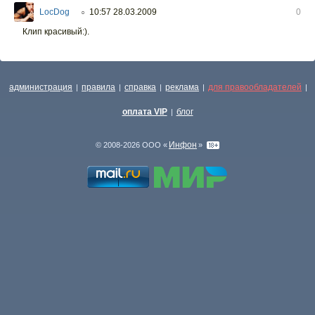
LocDog
10:57 28.03.2009
0
○
Клип красивый:).
администрация
правила
справка
реклама
для правообладателей
|
|
|
|
|
оплата VIP
блог
|
Инфон
© 2008-2026 ООО «
»