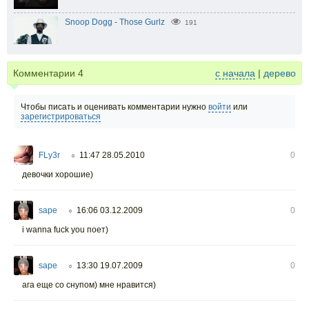
Snoop Dogg - Those Gurlz
191
Комментарии
4
с начала
|
дерево
Чтобы писать и оценивать комментарии нужно
войти
или
зарегистрироваться
FLy3r
11:47 28.05.2010
0
○
девочки хорошие)
sape
16:06 03.12.2009
0
○
i wanna fuck you поет)
sape
13:30 19.07.2009
0
○
ага еще со снупом) мне нравится)