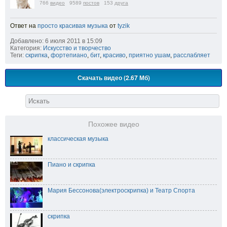
766
видео
9589
постов
153
друга
Ответ на
просто красивая музыка
от
tyzik
Добавлено: 6 июля 2011 в 15:09
Категория:
Искусство и творчество
Теги:
скрипка
,
фортепиано
,
бит
,
красиво
,
приятно ушам
,
расслабляет
Скачать видео (2.67 Мб)
Похожее видео
классическая музыка
Пиано и скрипка
Мария Бессонова(электроскрипка) и Театр Спорта
скрипка