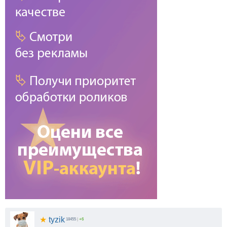
★
tyzik
18455
|
+6