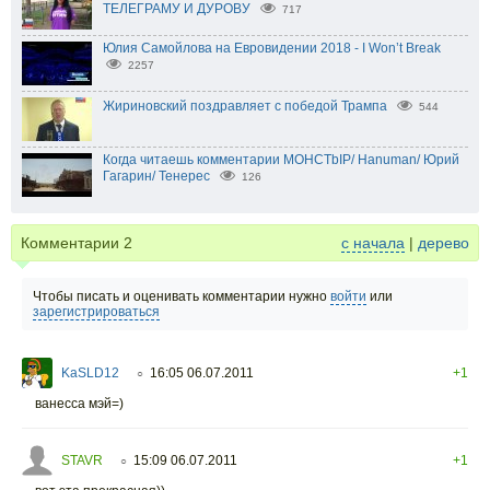
ТЕЛЕГРАМУ И ДУРОВУ
717
Юлия Самойлова на Евровидении 2018 - I Won’t Break
2257
Жириновский поздравляет с победой Трампа
544
Когда читаешь комментарии MOHCTbIP/ Hanuman/ Юрий
Гагарин/ Тенерес
126
Комментарии
2
с начала
|
дерево
Чтобы писать и оценивать комментарии нужно
войти
или
зарегистрироваться
KaSLD12
16:05 06.07.2011
+1
○
ванесса мэй=)
STAVR
15:09 06.07.2011
+1
○