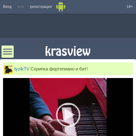
Вход
или
регистрация
18+
tyzikTV
Скрипка фортепиано и бит!