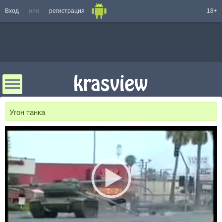
Вход
или
регистрация
18+
Угон танка