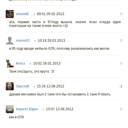
oiram88
09:51 05.02.2013
0
○
ага, первая часть в 97году вышла. значит ясно откуда идея
покатушак на танке в игре взята =)))
rooms02
10:19 26.01.2013
0
○
в 95 году вроде небыло GTA, поэтому развлекались как могли.
fenics
10:02 26.01.2013
0
○
Танк cnu3дuть, это круто. :D
Starcraft
15:16 12.06.2012
-1
○
дураки им нужен был 2 танк что-бы останавить 1 танк !!! блать
Кирилл Юдин
15:07 12.06.2012
0
○
как в GTA