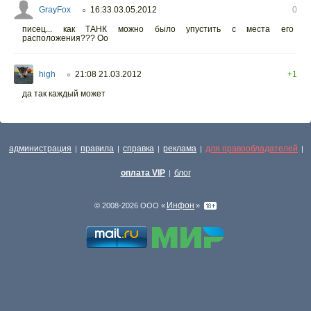
GrayFox
16:33 03.05.2012
0
○
писец... как ТАНК можно было упустить с места его
расположения??? Оо
high
21:08 21.03.2012
+1
○
да так каждый может
администрация
правила
справка
реклама
для правообладателей
|
|
|
|
|
оплата VIP
блог
|
Инфон
© 2008-2026 ООО «
»