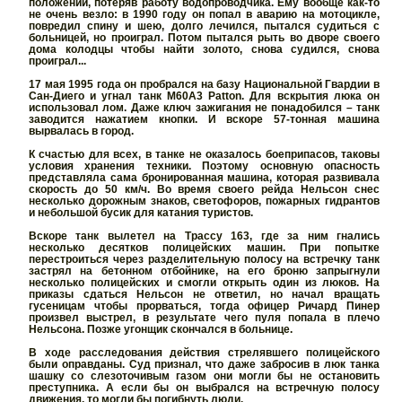
положении, потеряв работу водопроводчика. Ему вообще как-то
не очень везло: в 1990 году он попал в аварию на мотоцикле,
повредил спину и шею, долго лечился, пытался судиться с
больницей, но проиграл. Потом пытался рыть во дворе своего
дома колодцы чтобы найти золото, снова судился, снова
проиграл...
17 мая 1995 года он пробрался на базу Национальной Гвардии в
Сан-Диего и угнал танк M60A3 Patton. Для вскрытия люка он
использовал лом. Даже ключ зажигания не понадобился – танк
заводится нажатием кнопки. И вскоре 57-тонная машина
вырвалась в город.
К счастью для всех, в танке не оказалось боеприпасов, таковы
условия хранения техники. Поэтому основную опасность
представляла сама бронированная машина, которая развивала
скорость до 50 км/ч. Во время своего рейда Нельсон снес
несколько дорожным знаков, светофоров, пожарных гидрантов
и небольшой бусик для катания туристов.
Вскоре танк вылетел на Трассу 163, где за ним гнались
несколько десятков полицейских машин. При попытке
перестроиться через разделительную полосу на встречку танк
застрял на бетонном отбойнике, на его броню запрыгнули
несколько полицейских и смогли открыть один из люков. На
приказы сдаться Нельсон не ответил, но начал вращать
гусеницам чтобы прорваться, тогда офицер Ричард Пинер
произвел выстрел, в результате чего пуля попала в плечо
Нельсона. Позже угонщик скончался в больнице.
В ходе расследования действия стрелявшего полицейского
были оправданы. Суд признал, что даже забросив в люк танка
шашку со слезоточивым газом они могли бы не остановить
преступника. А если бы он выбрался на встречную полосу
движения, то могли бы погибнуть люди.