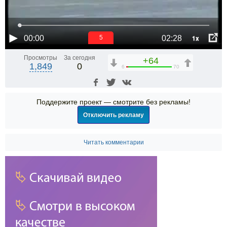
1x
00:00
02:28
5
Просмотры
За сегодня
+64
1,849
0
6
70
Поддержите проект — смотрите без рекламы!
Отключить рекламу
Читать комментарии