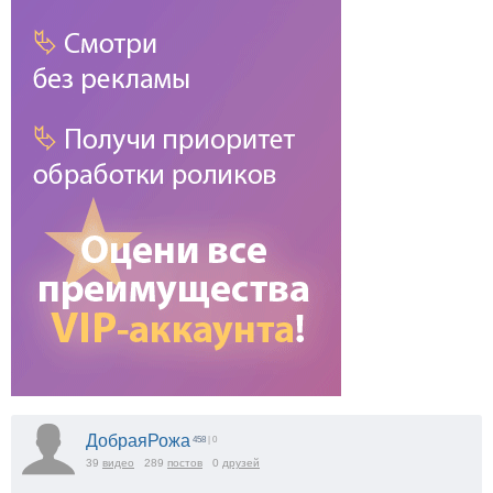
ДобраяРожа
458
| 0
39
видео
289
постов
0
друзей