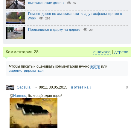
американские джипы
37
Ремонт дорог по американски: кладут асфальт прямо в
лужи
292
Провалился в дырку на дороге
29
Комментарии
28
с начала
|
дерево
Чтобы писать и оценивать комментарии нужно
войти
или
зарегистрироваться
Gadzula
09:11 30.05.2015
в ответ на ↓
0
○
@
Narmes
,
был ещё один герой