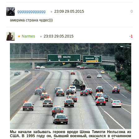
ggggggggggggg
23:09 29.05.2015
0
○
америка страна чудес)))
★
Narmes
23:03 29.05.2015
-1
○
Мы начали забывать героев вроде Шона Тимоти Нельсона из
США. В 1995 году он, бывший военный, оказался в отчаянном