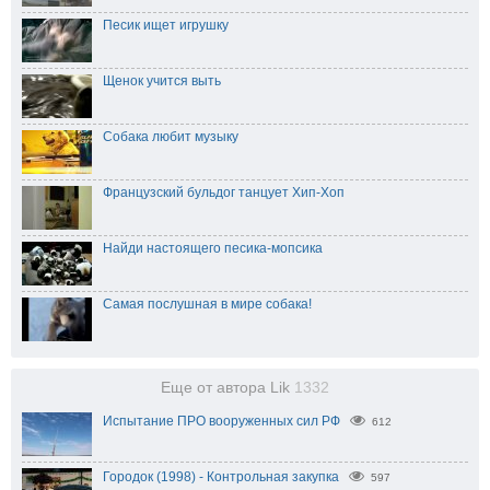
Песик ищет игрушку
Щенок учится выть
Собака любит музыку
Французский бульдог танцует Хип-Хоп
Найди настоящего песика-мопсика
Самая послушная в мире собака!
Еще от автора Lik
1332
Испытание ПРО вооруженных сил РФ
612
Городок (1998) - Контрольная закупка
597