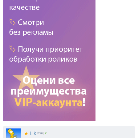
★
Lik
56165
|
+1