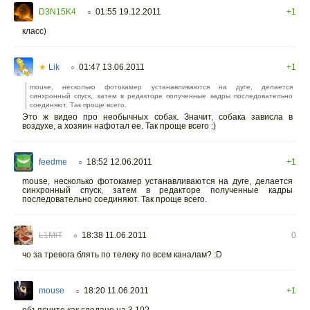
D3N15K4
01:55 19.12.2011
+1
○
класс)
★
Lik
01:47 13.06.2011
+1
○
mouse, несколько фотокамер устанавливаются на дуге, делается
синхронный спуск, затем в редакторе полученные кадры последовательно
соединяют. Так проще всего.
Это ж видео про необычных собак. Значит, собака зависла в
воздухе, а хозяин нафотал ее. Так проще всего :)
feedme
18:52 12.06.2011
+1
○
mouse, несколько фотокамер устанавливаются на дуге, делается
синхронный спуск, затем в редакторе полученные кадры
последовательно соединяют. Так проще всего.
L1MiT
18:38 11.06.2011
0
○
чо за тревога блять по телеку по всем каналам? :D
mouse
18:20 11.06.2011
+1
○