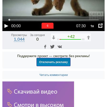
1x
00:00
07:30
6
Просмотры
За сегодня
+42
1,044
0
6
48
Поддержите проект — смотрите без рекламы!
Отключить рекламу
Читать комментарии