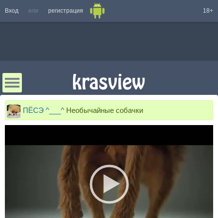
Вход
или
регистрация
18+
ПЁСЭ ^___^
Необычайные собачки