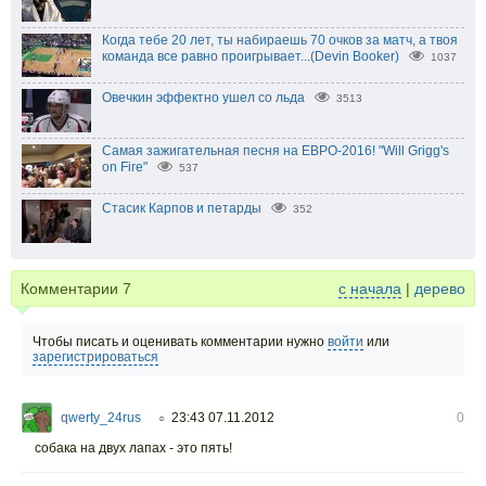
Когда тебе 20 лет, ты набираешь 70 очков за матч, а твоя
команда все равно проигрывает...(Devin Booker)
1037
Овечкин эффектно ушел со льда
3513
Самая зажигательная песня на ЕВРО-2016! "Will Grigg's
on Fire"
537
Стасик Карпов и петарды
352
Комментарии
7
с начала
|
дерево
Чтобы писать и оценивать комментарии нужно
войти
или
зарегистрироваться
qwerty_24rus
23:43 07.11.2012
0
○
собака на двух лапах - это пять!