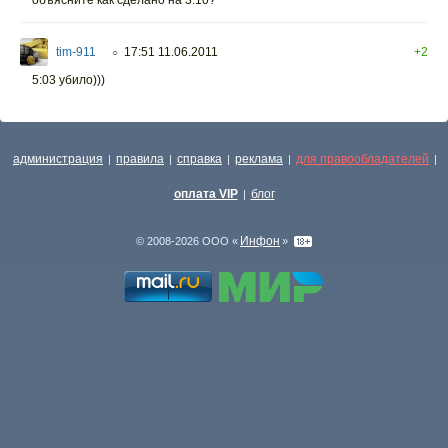
объясните как сделано на 3.10?
tim-911
17:51 11.06.2011
+2
○
5:03 убило)))
администрация
правила
справка
реклама
для правообладателей
|
|
|
|
|
оплата VIP
блог
|
Инфон
© 2008-2026 ООО «
»