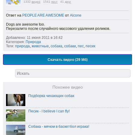
1332
видео
1541
пост
41
друг
Ответ на
PEOPLE ARE AWESOME
от
Alcone
Dogs are awesome too.
Перезалито после случайного массового удаления роликов.
Добавлено: 11 июня 2011 в 16:42
Категория:
Природа
Теги:
природа
,
животные
,
собака
,
собаки
,
пес
,
песик
Скачать видео (29 Мб)
Похожее видео
Подборка чихающих собак
Песик - I believe I can fly!
Собака - мячом в баскетбол играка!