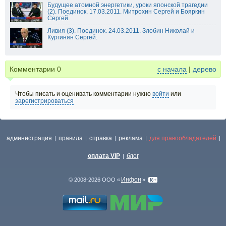
Будущее атомной энергетики, уроки японской трагедии
(2). Поединок. 17.03.2011. Митрохин Сергей и Бояркин
Сергей.
Ливия (3). Поединок. 24.03.2011. Злобин Николай и
Кургинян Сергей.
Комментарии
0
с начала
|
дерево
Чтобы писать и оценивать комментарии нужно
войти
или
зарегистрироваться
администрация
правила
справка
реклама
для правообладателей
|
|
|
|
|
оплата VIP
блог
|
Инфон
© 2008-2026 ООО «
»