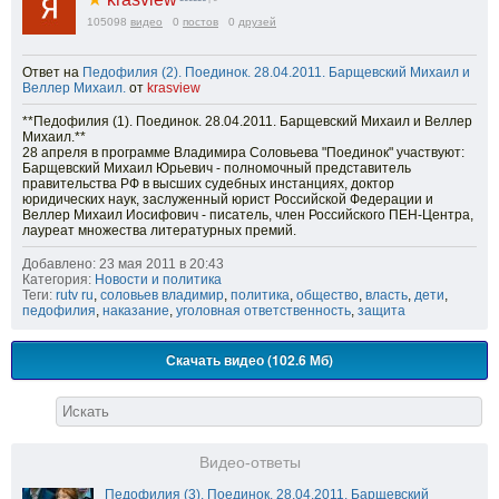
105098
видео
0
постов
0
друзей
Ответ на
Педофилия (2). Поединок. 28.04.2011. Барщевский Михаил и
Веллер Михаил.
от
krasview
**Педофилия (1). Поединок. 28.04.2011. Барщевский Михаил и Веллер
Михаил.**
28 апреля в программе Владимира Соловьева "Поединок" участвуют:
Барщевский Михаил Юрьевич - полномочный представитель
правительства РФ в высших судебных инстанциях, доктор
юридических наук, заслуженный юрист Российской Федерации и
Веллер Михаил Иосифович - писатель, член Российского ПЕН-Центра,
лауреат множества литературных премий.
Добавлено: 23 мая 2011 в 20:43
Категория:
Новости и политика
Теги:
rutv ru
,
соловьев владимир
,
политика
,
общество
,
власть
,
дети
,
педофилия
,
наказание
,
уголовная ответственность
,
защита
Скачать видео (102.6 Мб)
Видео-ответы
Педофилия (3). Поединок. 28.04.2011. Барщевский