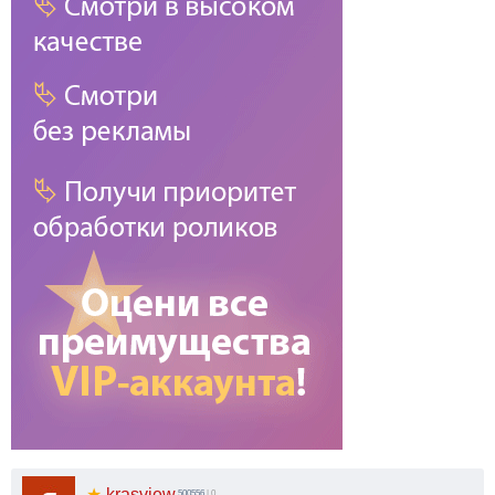
★
krasview
500556
| 0