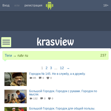
Вход
или
регистрация
18+
Теги
→
rutv ru
237
1
2
3
...
12
→
Городок № 145. Не в службу, а в дружбу.
95
0
0
23:47
Большой Городок. Городок с руками. Городок по
мысли.
132
0
0
44:07
Большой Городок. Городок для общей пользы.