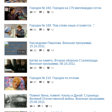
Городок № 160. Городок на 170 миллиардах соток.
57
1
+1
23:42
Городок № 189. "Как слово наше отзовется...".
51
0
+1
23:28
Наследники Пирогова. Военная программа.
15.10.2011.
32
2
+3
17:58
Битва за память. Вторая оборона Сталинграда.
Военная программа. 08.10.2011.
10
0
+1
17:58
Городок № 210. Городок по итогам.
57
0
+1
24:16
Помнит Вена, помнят Альпы и Дунай. Страницы
Великой Отечественной войны. Военная программа.
25.06.2011.
17:24
9
0
+1