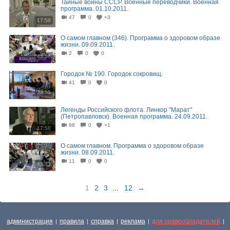
Тайные войны СССР. Военные переводчики. Военная
программа. 01.10.2011.
47
0
+3
17:58
О самом главном (346). Программа о здоровом образе
жизни. 09.09.2011.
2
0
0
43:56
Городок № 190. Городок сокровищ.
41
0
0
23:55
Легенды Российского флота. Линкор "Марат"
(Петропавловск). Военная программа. 24.09.2011.
88
0
+1
17:58
О самом главном. Программа о здоровом образе
жизни. 08.09.2011.
11
0
0
43:33
1
2
3
...
12
→
администрация
правила
справка
реклама
для правообладателей
|
|
|
|
|