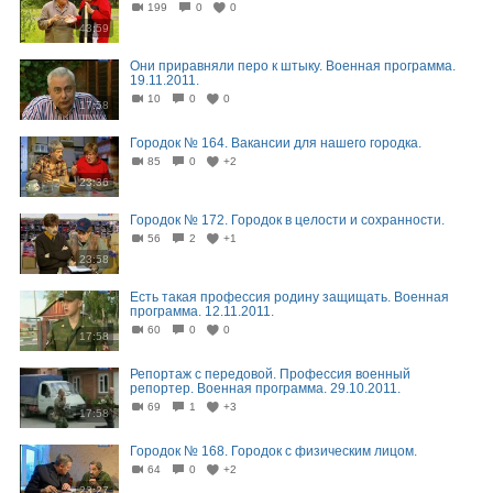
199
0
0
43:59
Они приравняли перо к штыку. Военная программа.
19.11.2011.
10
0
0
17:58
Городок № 164. Вакансии для нашего городка.
85
0
+2
23:36
Городок № 172. Городок в целости и сохранности.
56
2
+1
23:58
Есть такая профессия родину защищать. Военная
программа. 12.11.2011.
60
0
0
17:58
Репортаж с передовой. Профессия военный
репортер. Военная программа. 29.10.2011.
69
1
+3
17:58
Городок № 168. Городок с физическим лицом.
64
0
+2
23:27