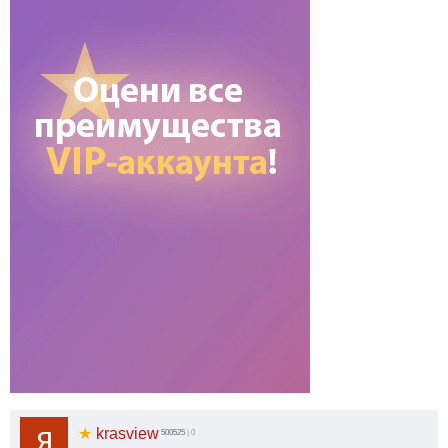
★
krasview
500525
| 0