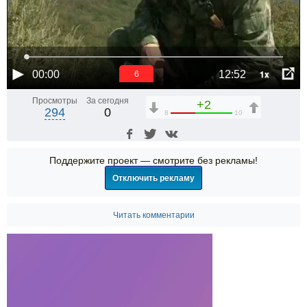
1x
00:00
12:52
5
Просмотры
За сегодня
+2
294
0
8
10
Поддержите проект — смотрите без рекламы!
Отключить рекламу
Читать комментарии