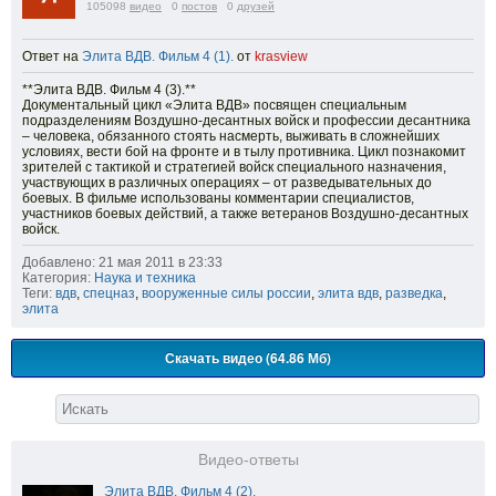
105098
видео
0
постов
0
друзей
Ответ на
Элита ВДВ. Фильм 4 (1).
от
krasview
**Элита ВДВ. Фильм 4 (3).**
Документальный цикл «Элита ВДВ» посвящен специальным
подразделениям Воздушно-десантных войск и профессии десантника
– человека, обязанного стоять насмерть, выживать в сложнейших
условиях, вести бой на фронте и в тылу противника. Цикл познакомит
зрителей с тактикой и стратегией войск специального назначения,
участвующих в различных операциях – от разведывательных до
боевых. В фильме использованы комментарии специалистов,
участников боевых действий, а также ветеранов Воздушно-десантных
войск.
Добавлено: 21 мая 2011 в 23:33
Категория:
Наука и техника
Теги:
вдв
,
спецназ
,
вооруженные силы россии
,
элита вдв
,
разведка
,
элита
Скачать видео (64.86 Мб)
Видео-ответы
Элита ВДВ. Фильм 4 (2).