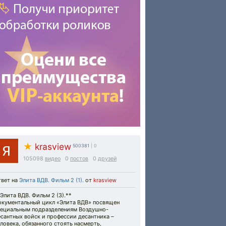
★
krasview
500381
| 0
105098
видео
0
постов
0
друзей
твет на
Элита ВДВ. Фильм 2 (1).
от
krasview
Элита ВДВ. Фильм 2 (3).**
окументальный цикл «Элита ВДВ» посвящен
пециальным подразделениям Воздушно-
сантных войск и профессии десантника –
ловека, обязанного стоять насмерть,