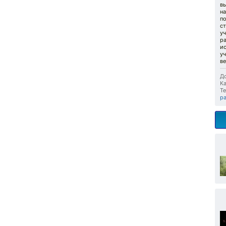
в
на
по
ст
у
ра
и
уч
в
До
Ка
Те
р