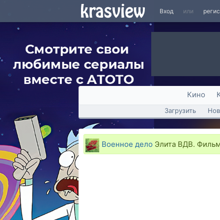
Вход
или
реги
Кино
Загрузить
Нов
Военное дело
Элита ВДВ. Фильм 