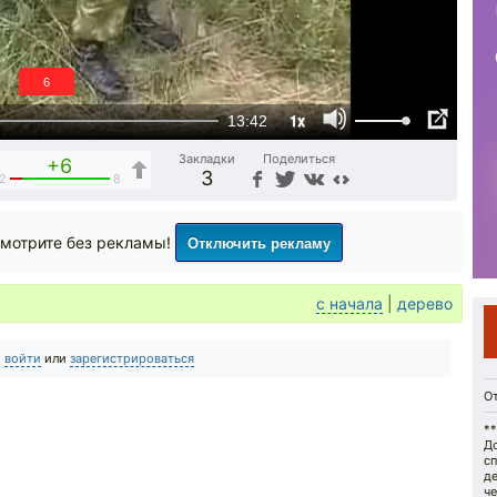
5
1x
13:42
Закладки
Поделиться
+6
3
2
8
Отключить рекламу
мотрите без рекламы!
с начала
|
дерево
о
войти
или
зарегистрироваться
О
**
Д
с
де
че