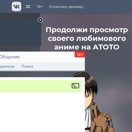
18+
Отключить рекламу
18+
Общение
тренное
Поиск