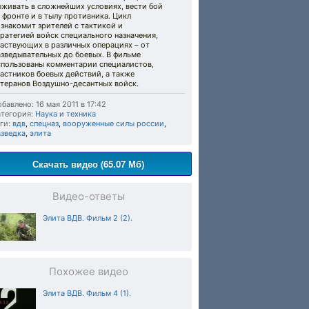
ыживать в сложнейших условиях, вести бой
 фронте и в тылу противника. Цикл
знакомит зрителей с тактикой и
ратегией войск специального назначения,
частвующих в различных операциях – от
зведывательных до боевых. В фильме
спользованы комментарии специалистов,
астников боевых действий, а также
етеранов Воздушно-десантных войск.
бавлено: 16 мая 2011 в 17:42
тегория:
Наука и техника
ги:
вдв
,
спецназ
,
вооруженные силы россии
,
азведка
,
элита
Скачать видео (65.07 Мб)
Видео-ответы
Элита ВДВ. Фильм 2 (2).
Похожее видео
Элита ВДВ. Фильм 4 (1).