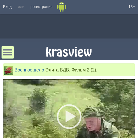
Вход
или
регистрация
18+
Военное дело
Элита ВДВ. Фильм 2 (2).