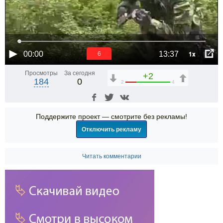
1x
00:00
13:37
6
Просмотры
За сегодня
+2
184
0
2
4
Поддержите проект — смотрите без рекламы!
Отключить рекламу
Читать комментарии