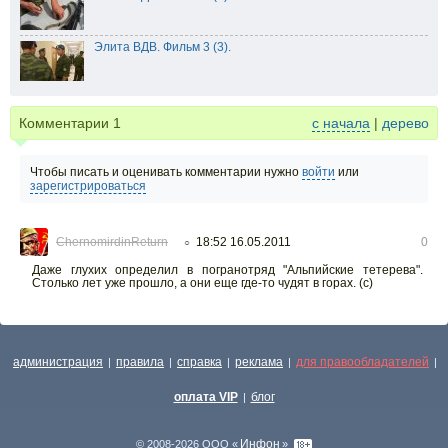
Элита ВДВ. Фильм 3 (3).
Комментарии
1
с начала
|
дерево
Чтобы писать и оценивать комментарии нужно
войти
или
зарегистрироваться
ChernomirdinReturn
18:52 16.05.2011
0
○
Даже глухих определил в погранотряд "Альпийские тетерева".
Столько лет уже прошло, а они еще где-то чудят в горах. (с)
администрация
правила
справка
реклама
для правообладателей
|
|
|
|
|
оплата VIP
блог
|
Инфон
© 2008-2026 ООО «
»