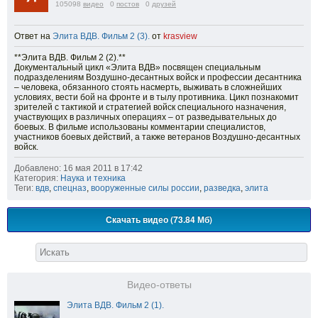
105098
видео
0
постов
0
друзей
Ответ на
Элита ВДВ. Фильм 2 (3).
от
krasview
**Элита ВДВ. Фильм 2 (2).**
Документальный цикл «Элита ВДВ» посвящен специальным
подразделениям Воздушно-десантных войск и профессии десантника
– человека, обязанного стоять насмерть, выживать в сложнейших
условиях, вести бой на фронте и в тылу противника. Цикл познакомит
зрителей с тактикой и стратегией войск специального назначения,
участвующих в различных операциях – от разведывательных до
боевых. В фильме использованы комментарии специалистов,
участников боевых действий, а также ветеранов Воздушно-десантных
войск.
Добавлено: 16 мая 2011 в 17:42
Категория:
Наука и техника
Теги:
вдв
,
спецназ
,
вооруженные силы россии
,
разведка
,
элита
Скачать видео (73.84 Мб)
Видео-ответы
Элита ВДВ. Фильм 2 (1).