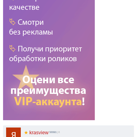
★
krasview
500681
| 0