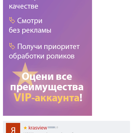
★
krasview
500089
| 0