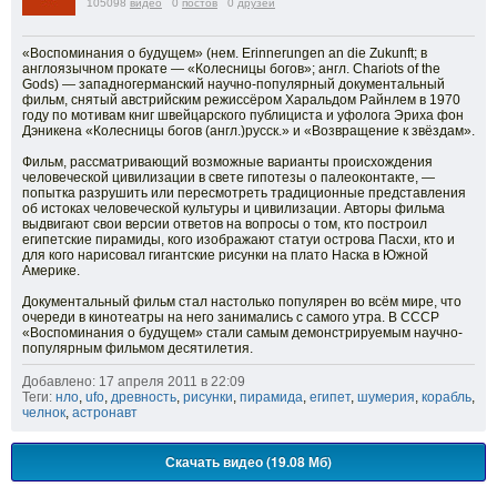
105098
видео
0
постов
0
друзей
«Воспоминания о будущем» (нем. Erinnerungen an die Zukunft; в
англоязычном прокате — «Колесницы богов»; англ. Chariots of the
Gods) — западногерманский научно-популярный документальный
фильм, снятый австрийским режиссёром Харальдом Райнлем в 1970
году по мотивам книг швейцарского публициста и уфолога Эриха фон
Дэникена «Колесницы богов (англ.)русск.» и «Возвращение к звёздам».
Фильм, рассматривающий возможные варианты происхождения
человеческой цивилизации в свете гипотезы о палеоконтакте, —
попытка разрушить или пересмотреть традиционные представления
об истоках человеческой культуры и цивилизации. Авторы фильма
выдвигают свои версии ответов на вопросы о том, кто построил
египетские пирамиды, кого изображают статуи острова Пасхи, кто и
для кого нарисовал гигантские рисунки на плато Наска в Южной
Америке.
Документальный фильм стал настолько популярен во всём мире, что
очереди в кинотеатры на него занимались с самого утра. В СССР
«Воспоминания о будущем» стали самым демонстрируемым научно-
популярным фильмом десятилетия.
Добавлено: 17 апреля 2011 в 22:09
Теги:
нло
,
ufo
,
древность
,
рисунки
,
пирамида
,
египет
,
шумерия
,
корабль
,
челнок
,
астронавт
Скачать видео (19.08 Мб)