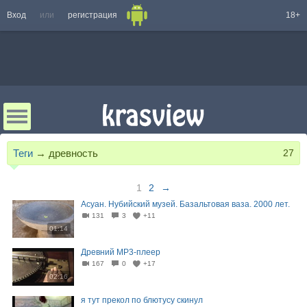
Вход
или
регистрация
18+
Теги
→
древность
27
1
2
→
Асуан. Нубийский музей. Базальтовая ваза. 2000 лет.
131
3
+11
01:14
Древний MP3-плеер
167
0
+17
02:16
я тут прекол по блютусу скинул