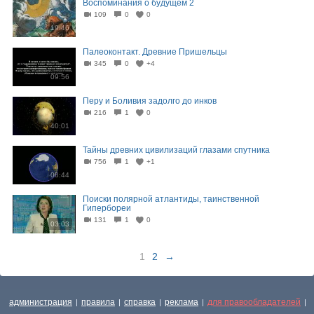
Воспоминания о будущем 2
109
0
0
19:46
Палеоконтакт. Древние Пришельцы
345
0
+4
09:56
Перу и Боливия задолго до инков
216
1
0
40:01
Тайны древних цивилизаций глазами спутника
756
1
+1
08:44
Поиски полярной атлантиды, таинственной
Гипербореи
131
1
0
03:03
1
2
→
администрация
правила
справка
реклама
для правообладателей
|
|
|
|
|