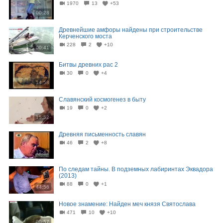
1970
13
+53
00:28
Древнейшие амфоры найдены при строительстве
Керченского моста
228
2
+10
00:41
Битвы древних рас 2
30
0
+4
14:58
Славянский космогенез в быту
19
0
+2
15:52
Древняя письменность славян
46
2
+8
12:43
По следам тайны. В подземных лабиринтах Эквадора
(2013)
88
0
+1
44:56
Новое знамение: Найден меч князя Святослава
471
10
+10
00:57