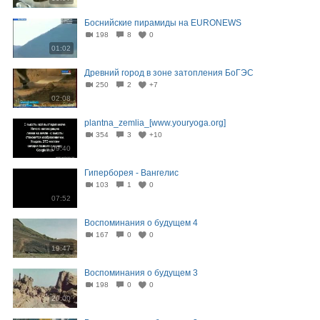
Боснийские пирамиды на EURONEWS
198
8
0
01:02
Древний город в зоне затопления БоГЭС
250
2
+7
02:08
plantna_zemlia_[www.youryoga.org]
354
3
+10
09:40
Гиперборея - Вангелис
103
1
0
07:52
Воспоминания о будущем 4
167
0
0
19:47
Воспоминания о будущем 3
198
0
0
20:00