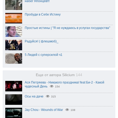
набег Японцев!!!
Пробуди в Себе Истину
Простые истины | "Я не нуждаюсь в услугах государства"
Радуйся! ( флешмоб)_
5 Людей с суперсилой ч1
Еще от автора Silicium
144
Ася Петряева - Никакого праздника! feat Би-2 - Какой
чудесный День
154
Осы на даче
315
Jay Chou - Wounds of War
108