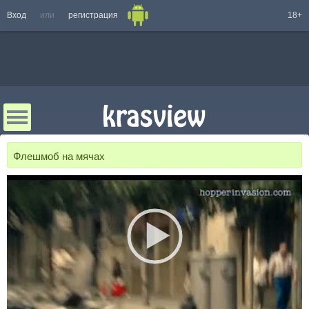
Вход
или
регистрация
18+
Флешмоб на мячах