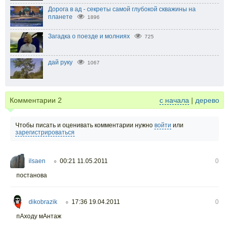
Дорога в ад - секреты самой глубокой скважины на
планете
1896
Загадка о поезде и молниях
725
дай руку
1067
Комментарии
2
с начала
|
дерево
Чтобы писать и оценивать комментарии нужно
войти
или
зарегистрироваться
ilsaen
00:21 11.05.2011
0
○
постанова
dikobrazik
17:36 19.04.2011
0
○
пАходу мАнтаж