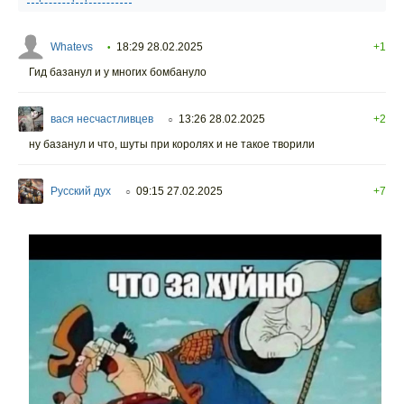
Whatevs
18:29 28.02.2025
+1
•
Гид базанул и у многих бомбануло
вася несчастливцев
13:26 28.02.2025
+2
○
ну базанул и что, шуты при королях и не такое творили
Русский дух
09:15 27.02.2025
+7
○