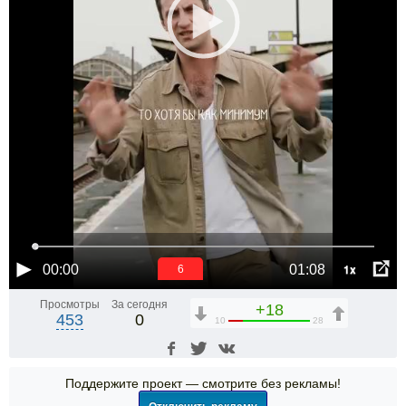
1x
00:00
01:08
5
Просмотры
За сегодня
+18
453
0
10
28
Поддержите проект — смотрите без рекламы!