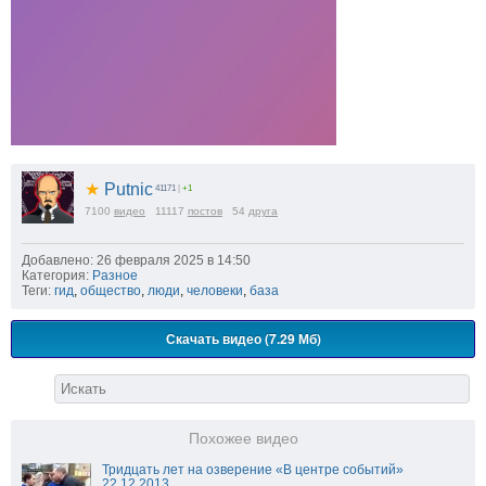
★
Putnic
41171
|
+1
7100
видео
11117
постов
54
друга
Добавлено: 26 февраля 2025 в 14:50
Категория:
Разное
Теги:
гид
,
общество
,
люди
,
человеки
,
база
Скачать видео (7.29 Мб)
Похожее видео
Тридцать лет на озверение «В центре событий»
22.12.2013