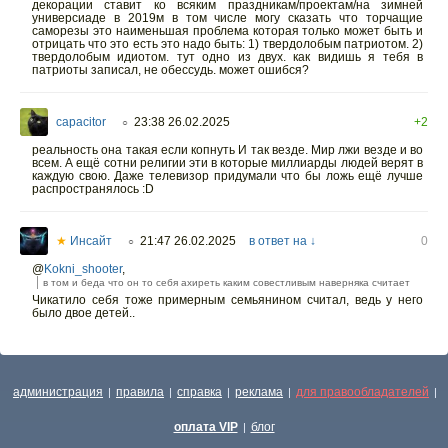
декорации ставит ко всяким праздникам/проектам/на зимней
универсиаде в 2019м в том числе могу сказать что торчащие
саморезы это наименьшая проблема которая только может быть и
отрицать что это есть это надо быть: 1) твердолобым патриотом. 2)
твердолобым идиотом. тут одно из двух. как видишь я тебя в
патриоты записал, не обессудь. может ошибся?
capacitor
23:38 26.02.2025
+2
○
реальность она такая если копнуть И так везде. Мир лжи везде и во
всем. А ещё сотни религии эти в которые миллиарды людей верят в
каждую свою. Даже телевизор придумали что бы ложь ещё лучше
распространялось :D
★
Инсайт
21:47 26.02.2025
в ответ на ↓
0
○
@
Kokni_shooter
,
в том и беда что он то себя ахиреть каким совестливым наверняка считает
Чикатило себя тоже примерным семьянином считал, ведь у него
было двое детей..
администрация
правила
справка
реклама
для правообладателей
|
|
|
|
|
оплата VIP
блог
|