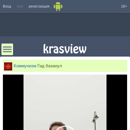
Вход
или
регистрация
18+
Коммунизм
Гид базанул