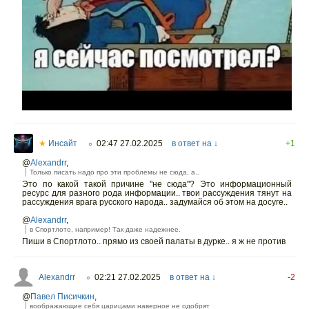
★
Инсайт
02:47 27.02.2025
в ответ на ↓
+1
○
@
Alexandrr
,
Только писать надо про эти проблемы не сюда, а..
Это по какой такой причине "не сюда"? Это информационный
ресурс для разного рода информации.. твои рассуждения тянут на
рассуждения врага русского народа.. задумайся об этом на досуге..
@
Alexandrr
,
в Спортлото, например! Так даже надежнее.
Пиши в Спортлото.. прямо из своей палаты в дурке.. я ж не против
Alexandrr
02:21 27.02.2025
в ответ на ↓
-2
○
@
Павел Писичкин
,
воображающие себя царицами наверное не одобрят