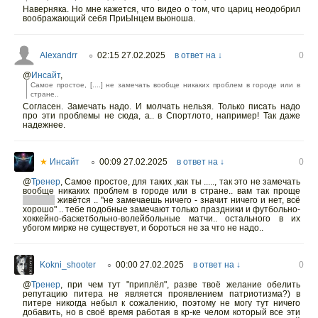
Наверняка. Но мне кажется, что видео о том, что цариц неодобрил
воображающий себя ПриЫнцем вьюноша.
Alexandrr
02:15 27.02.2025
в ответ на ↓
0
○
@
Инсайт
,
Самое простое, [....] не замечать вообще никаких проблем в городе или в
стране..
Согласен. Замечать надо. И молчать нельзя. Только писать надо
про эти проблемы не сюда, а.. в Спортлото, например! Так даже
надежнее.
★
Инсайт
00:09 27.02.2025
в ответ на ↓
0
○
@
Тренер
,
Самое простое, для таких ,как ты ....., так это не замечать
вообще никаких проблем в городе или в стране.. вам так проще
овощам
живётся .. "не замечаешь ничего - значит ничего и нет, всё
хорошо" .. тебе подобные замечают только праздники и футбольно-
хоккейно-баскетбольно-волейбольные матчи.. остального в их
убогом мирке не существует, и бороться не за что не надо..
Kokni_shooter
00:00 27.02.2025
в ответ на ↓
0
○
@
Тренер
,
при чем тут "приплёл", разве твоё желание обелить
репутацию питера не является проявлением патриотизма?) в
питере никогда небыл к сожалению, поэтому не могу тут ничего
добавить, но в своё время работая в кр-ке челом который все эти