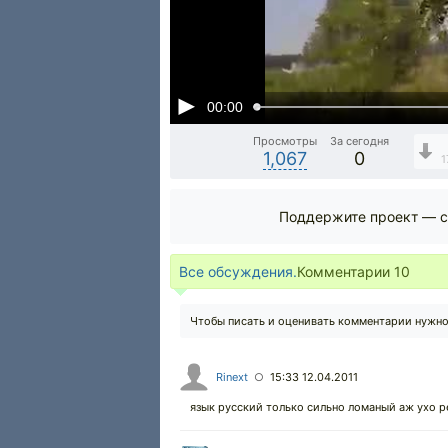
00:00
Просмотры
За сегодня
1,067
0
1
Поддержите проект — с
Все обсуждения.
Комментарии
10
Чтобы писать и оценивать комментарии нужн
Rinext
15:33 12.04.2011
○
язык русский только сильно ломаный аж ухо р