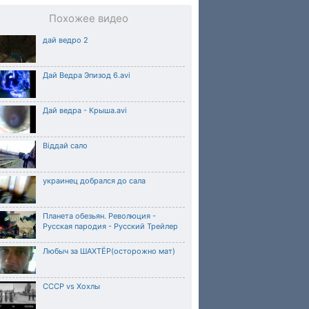
Похожее видео
дай ведро 2
Дай Ведра Эпизод 6.avi
Дай ведра - Крыша.avi
Віддай сало
украинец добрался до сала
Планета обезьян. Революция -
Русская пародия - Русский Трейлер
Любыч за ШАХТЁР(осторожно мат)
СССР vs Хохлы