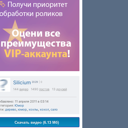
Silicium
2029
| 0
144
видео
1490
постов
13
друзей
бавлено: 11 апреля 2011 в 03:14
тегория:
Юмор
ги:
дерево
,
юмор
,
хохлы
,
хохол
,
сало
Скачать видео (6.13 Мб)