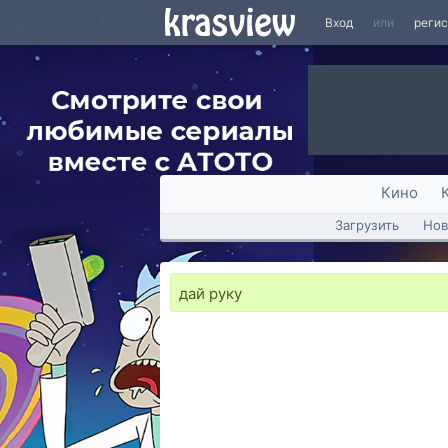
Вход
или
реги
Кино
Загрузить
Нов
дай руку