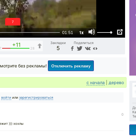
6
1x
01:51
Закладки
Поделиться
+11
5
7
28
Отключить рекламу
мотрите без рекламы!
с начала
|
дерево
о
войти
или
зарегистрироваться
До
Ка
0
Те
ежит ))) хохлы