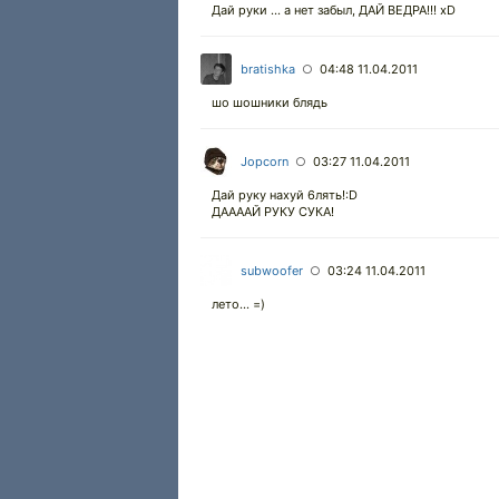
Дай руки ... а нет забыл, ДАЙ ВЕДРА!!! xD
bratishka
04:48 11.04.2011
○
шо шошники блядь
Jopcorn
03:27 11.04.2011
○
Дай руку нахуй 6лять!:D
ДААААЙ РУКУ СУКА!
subwoofer
03:24 11.04.2011
○
лето... =)