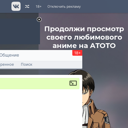
18+
Отключить рекламу
18+
Общение
тренное
Поиск