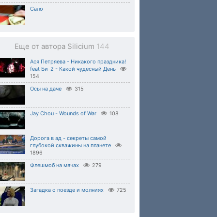
Сало
Еще от автора Silicium
144
Ася Петряева - Никакого праздника!
feat Би-2 - Какой чудесный День
154
Осы на даче
315
Jay Chou - Wounds of War
108
Дорога в ад - секреты самой
глубокой скважины на планете
1896
Флешмоб на мячах
279
Загадка о поезде и молниях
725