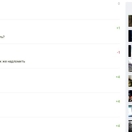
0
+1
ть?
-1
ак же надломить
+4
+4
+4