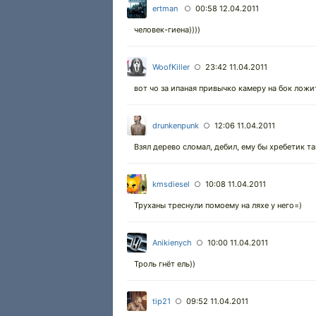
ertman
00:58 12.04.2011
○
человек-гиена))))
WoofKiller
23:42 11.04.2011
○
вот чо за ипаная привычко камеру на бок ложи
drunkenpunk
12:06 11.04.2011
○
Взял дерево сломал, дебил, ему бы хребетик т
kmsdiesel
10:08 11.04.2011
○
Труханы треснули помоему на ляхе у него=)
Anikienych
10:00 11.04.2011
○
Троль гнёт ель))
tip21
09:52 11.04.2011
○