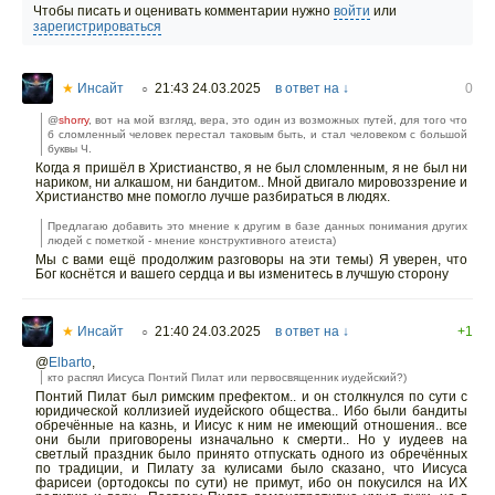
Чтобы писать и оценивать комментарии нужно
войти
или
зарегистрироваться
★
Инсайт
21:43 24.03.2025
в ответ на ↓
0
○
@
shorry
, вот на мой взгляд, вера, это один из возможных путей, для того что
б сломленный человек перестал таковым быть, и стал человеком с большой
буквы Ч.
Когда я пришёл в Христианство, я не был сломленным, я не был ни
нариком, ни алкашом, ни бандитом.. Мной двигало мировоззрение и
Христианство мне помогло лучше разбираться в людях.
Предлагаю добавить это мнение к другим в базе данных понимания других
людей с пометкой - мнение конструктивного атеиста)
Мы с вами ещё продолжим разговоры на эти темы) Я уверен, что
Бог коснётся и вашего сердца и вы изменитесь в лучшую сторону
★
Инсайт
21:40 24.03.2025
в ответ на ↓
+1
○
@
Elbarto
,
кто распял Иисуса Понтий Пилат или первосвященник иудейский?)
Понтий Пилат был римским префектом.. и он столкнулся по сути с
юридической коллизией иудейского общества.. Ибо были бандиты
обречённые на казнь, и Иисус к ним не имеющий отношения.. все
они были приговорены изначально к смерти.. Но у иудеев на
светлый праздник было принято отпускать одного из обречённых
по традиции, и Пилату за кулисами было сказано, что Иисуса
фарисеи (ортодоксы по сути) не примут, ибо он покусился на ИХ