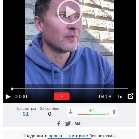
1x
00:00
04:08
6
Просмотры
За сегодня
+1
91
0
7
8
Поддержите проект — смотрите без рекламы!