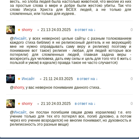
весть.. но злоба людей была настолько животной, что многие из них
за простые слова о мире и добре были жестоко убиты. Так что
слово Иисуса Христа для ВСЕХ людей, а не только для
сломленных, или только для иудеев..
★
shorry
21:13 24.03.2025
в ответ на ↓
0
○
@
Инсайт
,
у всех неверное) целые сайты с разным толокованием
каждого стиха библии) я не религиозный деятель и не верующий)
мне не нужно оправдывать саму веру и религию) поэтому и
понимание вот такое) религия - любая, для людей которые все
потеряли) для сломленных людей, главная задача веры -
воскресить дух человека, дать ему силы и цель для того что б жить с
пользой и умом) в идеале) правда такое не часто случается)
★
Инсайт
21:11 24.03.2025
в ответ на ↓
0
○
@
shorry
,
у вас неверное понимание данного стиха..
★
shorry
21:10 24.03.2025
в ответ на ↓
0
○
@
Инсайт
,
он послан погибшим овцам дома израилева) т.е. его
учение только для тех кто потерял все, погиб духовно, а потом
через его учение возродился) не многие понимают, но духовность и
религиозность это разные вещи)