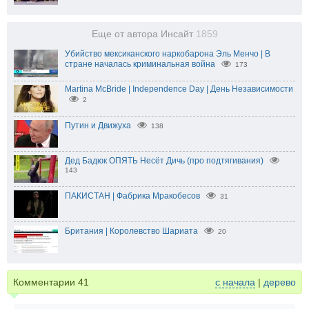
Еще от автора Инсайт
1859
Убийство мексиканского наркобарона Эль Менчо | В
стране началась криминальная война
173
Martina McBride | Independence Day | День Независимости
2
Путин и Движуха
138
Дед Бадюк ОПЯТЬ Несёт Дичь (про подтягивания)
143
ПАКИСТАН | Фабрика Мракобесов
31
Британия | Королевство Шариата
20
Комментарии
41
с начала
|
дерево