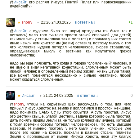
@
Инсайт
,
кто распял Иисуса Понтий Пилат или первосвященник
иудейский?)
★
shorry
21:26 24.03.2025
в ответ на ↓
+1
○
@
Инсайт
,
с иудеями было все норм) ортодоксы как были так и
остались) мало того считают христа этакой сказочкой для детей)
как молились у стены плача так и молятся) и правила у них совсем
иные нежли чем христос им (не им) оставил). поэтому мысль о том
что коллектив иудеев потерял человеческое, скорее страшилка),
оправдывающая мысль о вестнике как искупителе грехов
человечества)
надо бы еще пояснить, что когда я говорю "сломленный" человек, я
не имею в виду негативной коннотации, сломленным может быть
любой человек в определенный период жизни, жизнь штука такая,
все может поменяться неожиданно и сильно негативно, любой
может оказаться сломленным.
★
Инсайт
21:21 24.03.2025
в ответ на ↓
0
○
@
shorry
,
чтобы на серьёзных щах рассуждать о том, для чего
прибыл Иисус Христос на землю и воплотился в простой женщине,
надо понимать САМУ СУТЬ этого события. А суть простая, Иисус
это Вестник свыше, благой Вестник.. задача которого была простая,
дать понять людям Земли (а не только коллективу иудеев, который
к тому времени совсем потерял человеческое), что есть Высшие
материи. И именно поэтому у него были ученики, которые уже
после его казни на кресте, поехали в разные страны планеты
Земля с проповедью от имени Иисуса Христа, неся эту благую