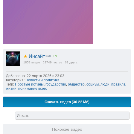
★
Инсайт
11641
|
+79
1859
видео
62749
постов
62
друга
Добавлено: 22 марта 2025 в 23:03
Категория:
Новости и политика
Теги:
Простые истины
,
государство
,
общество
,
социум
,
люди
,
правила
жизни
,
понимание всего
Скачать видео (36.22 Мб)
Похожее видео