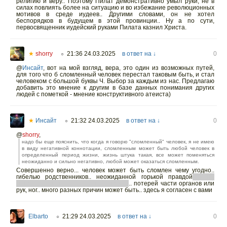
религию и веру.. Поэтому Пилат демонстративно умыл руки, не в
силах повлиять более на ситуацию и во избежание революционных
мотивов в среде иудеев.. Другими словами, он не хотел
беспорядков в будущем в этой провинции.. Ну а по сути,
первосвященник иудейский руками Пилата казнил Христа.
★
shorry
21:36 24.03.2025
в ответ на ↓
0
○
@
Инсайт
,
вот на мой взгляд, вера, это один из возможных путей,
для того что б сломленный человек перестал таковым быть, и стал
человеком с большой буквы Ч. Выбор за каждым из нас. Предлагаю
добавить это мнение к другим в базе данных понимания других
людей с пометкой - мнение конструктивного атеиста)
★
Инсайт
21:32 24.03.2025
в ответ на ↓
0
○
@
shorry
,
надо бы еще пояснить, что когда я говорю "сломленный" человек, я не имею
в виду негативной коннотации, сломленным может быть любой человек в
определенный период жизни, жизнь штука такая, все может поменяться
неожиданно и сильно негативно, любой может оказаться сломленным.
Совершенно верно... человек может быть сломлен чему угодно..
гибелью родственников.. неожиданной горькой правдой
( жена
шлюха например, а он сильно любил)
.. потерей части органов или
рук, ног.. много разных причин может быть.. здесь я согласен с вами
Elbarto
21:29 24.03.2025
в ответ на ↓
0
○