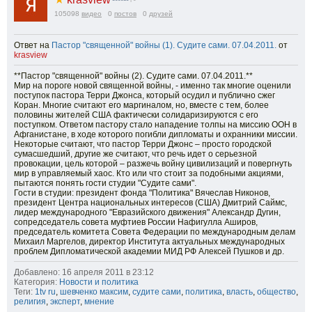
105098
видео
0
постов
0
друзей
Ответ на
Пастор "священной" войны (1). Судите сами. 07.04.2011.
от
krasview
**Пастор "священной" войны (2). Судите сами. 07.04.2011.**
Мир на пороге новой священной войны, - именно так многие оценили
поступок пастора Терри Джонса, который осудил и публично сжег
Коран. Многие считают его маргиналом, но, вместе с тем, более
половины жителей США фактически солидаризируются с его
поступком. Ответом пастору стало нападение толпы на миссию ООН в
Афганистане, в ходе которого погибли дипломаты и охранники миссии.
Некоторые считают, что пастор Терри Джонс – просто городской
сумасшедший, другие же считают, что речь идет о серьезной
провокации, цель которой – разжечь войну цивилизаций и повергнуть
мир в управляемый хаос. Кто или что стоит за подобными акциями,
пытаются понять гости студии "Судите сами".
Гости в студии: президент фонда "Политика" Вячеслав Никонов,
президент Центра национальных интересов (США) Дмитрий Саймс,
лидер международного "Евразийского движения" Александр Дугин,
сопредседатель совета муфтиев России Нафигулла Аширов,
председатель комитета Совета Федерации по международным делам
Михаил Маргелов, директор Института актуальных международных
проблем Дипломатической академии МИД РФ Алексей Пушков и др.
Добавлено: 16 апреля 2011 в 23:12
Категория:
Новости и политика
Теги:
1tv ru
,
шевченко максим
,
судите сами
,
политика
,
власть
,
общество
,
религия
,
эксперт
,
мнение