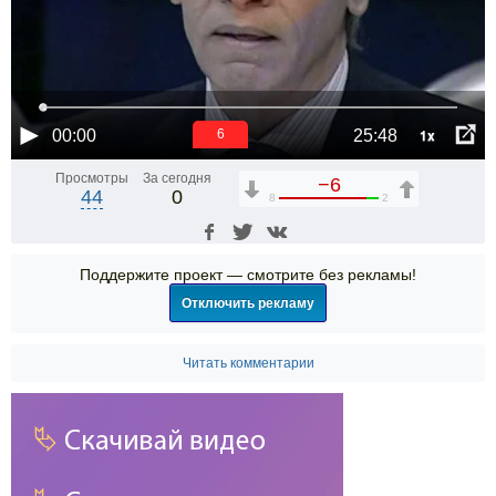
1x
00:00
25:48
6
Просмотры
За сегодня
−6
44
0
8
2
Поддержите проект — смотрите без рекламы!
Отключить рекламу
Читать комментарии