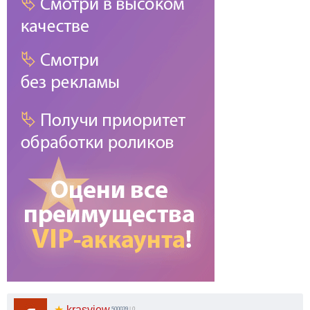
★
krasview
500039
| 0