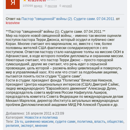
105098
видео
0
постов
0
друзей
Ответ на
Пастор "священной" войны (2). Судите сами. 07.04.2011.
от
krasview
**Пастор "священной" войны (1). Судите сами. 07.04.2011.**
Мир на пороге новой священной войны, - именно так многие оценили
поступок пастора Терри Джонса, который осудил и публично сжег
Коран. Многие считают его маргиналом, но, вместе с тем, более
половины жителей США фактически солидаризируются с его
поступком. Ответом пастору стало нападение толпы на миссию ООН в
Афганистане, в ходе которого погибли дипломаты и охранники миссии.
Некоторые считают, что пастор Терри Джонс – просто городской
сумасшедший, другие же считают, что речь идет о серьезной
провокации, цель которой – разжечь войну цивилизаций и повергнуть
мир в управляемый хаос. Кто или что стоит за подобными акциями,
пытаются понять гости студии "Судите сами".
Гости в студии: президент фонда "Политика" Вячеслав Никонов,
президент Центра национальных интересов (США) Дмитрий Саймс,
лидер международного "Евразийского движения" Александр Дугин,
сопредседатель совета муфтиев России Нафигулла Аширов,
председатель комитета Совета Федерации по международным делам
Михаил Маргелов, директор Института актуальных международных
проблем Дипломатической академии МИД РФ Алексей Пушков и др.
Добавлено: 16 апреля 2011 в 23:09
Категория:
Новости и политика
Теги:
1tv ru
,
шевченко максим
,
судите сами
,
политика
,
власть
,
общество
,
религия
,
эксперт
,
мнение