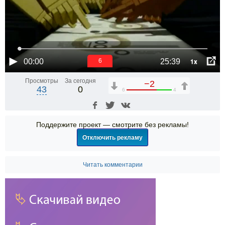
1x
00:00
25:39
5
Просмотры
За сегодня
−2
43
0
6
4
Поддержите проект — смотрите без рекламы!
Отключить рекламу
Читать комментарии