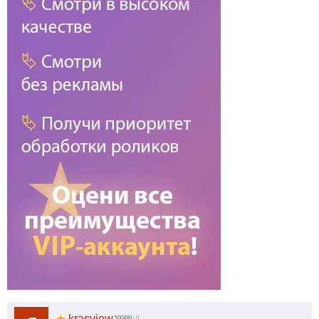
★
krasview
500488
| 0