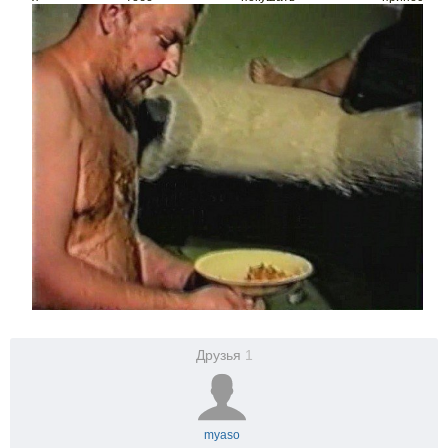
Друзья
1
myaso