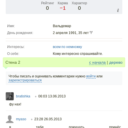
Рейтинг
Карма
Характер
0
−1
0
Имя:
Вальдемар
День рождения:
2 апреля 1991, 35 лет
Интересы:
всем по немножку
О себе:
Кому интересно спрашивайте.
Стена
2
с начала
|
дерево
Чтобы писать и оценивать комментарии нужно
войти
или
зарегистрироваться
bratishka
06:03 13.06.2013
○
фу нах!
myaso
23:28 26.05.2013
○
я тебе покушать принёс