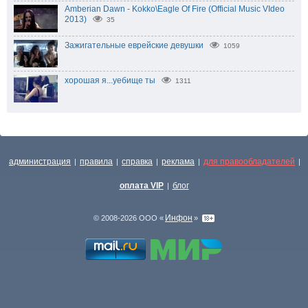
Amberian Dawn - Kokko\Eagle Of Fire (Official Music VIdeo
2013)
35
Зажигательные еврейские девушки
1059
хорошая я...уебище ты
1311
администрация
правила
справка
реклама
для правообладателей
|
|
|
|
|
оплата VIP
блог
|
Инфон
© 2008-2026 ООО «
»