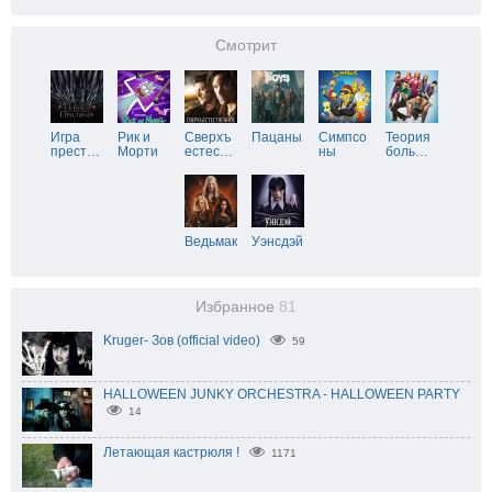
Смотрит
Игра
Рик и
Сверхъ
Пацаны
Симпсо
Теория
прест
…
Морти
естес
…
ны
боль
…
Ведьмак
Уэнсдэй
Избранное
81
Kruger- Зов (official video)
59
HALLOWEEN JUNKY ORCHESTRA - HALLOWEEN PARTY
14
Летающая кастрюля !
1171