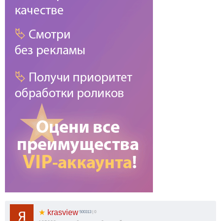
★
krasview
500313
| 0