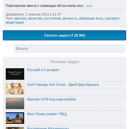
Повторение мантр с помощью чёток очень пол...
»»»
Добавлено: 2 апреля 2011 в 11:37
Теги:
мантра
,
молитва
,
состояние
,
вечность
,
вибрации бога
,
санскрит
,
медитация
Скачать видео (7.26 Мб)
Похожее видео
Русский и Санскрит
Хей Говинда Хей Гопал - Джей Шри Кришна
Мантра ОУМ под шум прибоя
Мост Рамы (сюжет ТВЦ)
Воспевание Махамантры