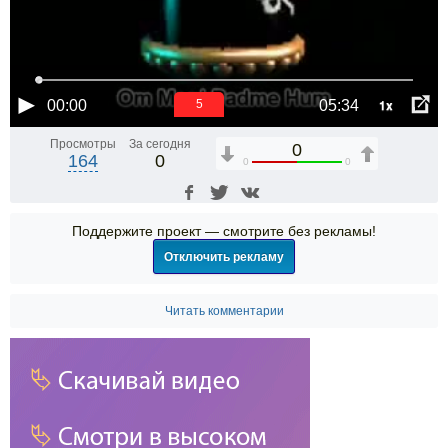
1x
00:00
05:34
5
Просмотры
За сегодня
0
164
0
0
0
Поддержите проект — смотрите без рекламы!
Отключить рекламу
Читать комментарии