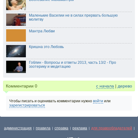
Маленькие Василии не в силах прервать большую
молитву
Мантра Любви
Кришна это Любовь
Гоблин - Вопросы и ответы 2013, часть 13/2 - Про
эзотерику и медитацию
Комментарии
0
с начала
|
дерево
Чтобы писать и оценивать комментарии нужно
войти
или
зарегистрироваться
администрация
правила
справка
реклама
для правообладателей
|
|
|
|
|