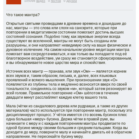
105098
видео
0
постов
0
друзей
Что такое мантра?
Открытые святыми провидцами в древние времена и дошедшие до
нас, мантры — это слова или слоги на санскрите, которые при
повторении в медитативном состоянии помогают достичь высших
состояний сознания. Подобно тому, как звуковые энергии всегда
существуют во вселенной, мантры не могут быть созданы или
разрушены, и они направляют невидимую силу на ваше физическое и
духовное излечение. На самом начальном уровне медитации мантра
помогает вам сосредотачиваться, и как только вы попадаете под её
благотворное воздействие, ум сразу же становится сфокусированным,
и вы обнаруживаете новое царство мира и спокойствия.
Источник всех мантр — пранава, или звук «Ом» — является корнем
всех звуков и, таким образом, письма, и, далее, всех языковых
проявлений и всякого мышления. При произношении звук «О»
появляется из глубины тела и медленно возносится вверх по своей
тональности, соединяясь со звуком «м», который затем резонирует во
всей голове. Правильное повторение «Ом» шёпотом в течение
двадцати минут расслабляет каждую клетку вашего тела.
Мала (чётки из сандалового дерева или рудракши, а также из других
материалов) часто используется при повторении мантр, поскольку это
дисциплинирует процесс. У чёток имеется сто восемь бусинок плюс
одна большая «меру» бусина. Держа чётки в правой руке, вы
начинаете с меру и с каждым повторением мантры продвигаете по
одной бусине между своими большим и средним пальцами. Когда вы
доходите до меру, поверните малу и начинайте двигать её в обратном
направлении. Не пересекайте бусину меру.