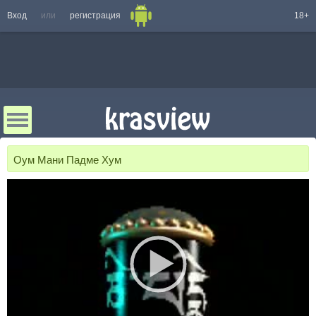
Вход
или
регистрация
18+
Оум Мани Падме Хум