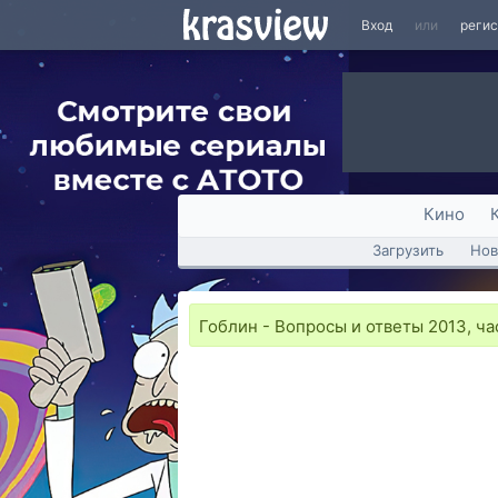
Вход
или
реги
Кино
Загрузить
Нов
Гоблин - Вопросы и ответы 2013, ча