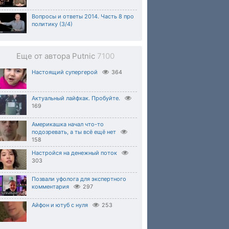
Вопросы и ответы 2014. Часть 8 про
политику (3/4)
Еще от автора Putnic
7100
Настоящий супергерой
364
Актуальный лайфхак. Пробуйте.
169
Америкашка начал что-то
подозревать, а ты всё ещё нет
158
Настройся на денежный поток
303
Позвали уфолога для экспертного
комментария
297
Айфон и ютуб с нуля
253