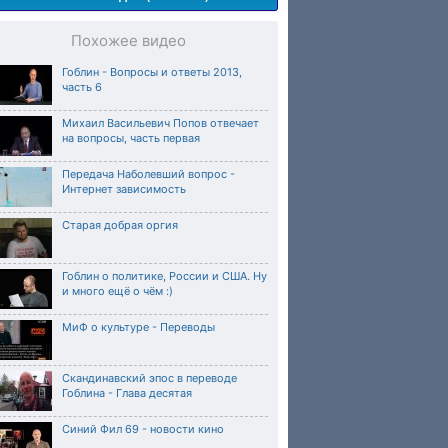
Похожее видео
Гоблин - Вопросы и ответы 2013,
часть 6
Михаил Васильевич Попов отвечает
на вопросы, часть первая
Передача Наболевший вопрос -
Интернет зависимость
Старая добрая оргия
Гоблин о политике, России и США. Ну
и много ещё о чём :)
МиФ о культуре - Переводы
Скандинавский эпос в переводе
Гоблина - Глава десятая
Синий Фил 69 - новости кино