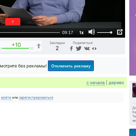
6
1x
09:17
Закладки
Поделиться
+10
2
0
10
Отключить рекламу
мотрите без рекламы!
с начала
|
дерево
о
войти
или
зарегистрироваться
До
Ка
Те
э