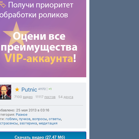
★
Putnic
41172
|
+1
7100
видео
11117
постов
54
друга
бавлено: 25 мая 2013 в 03:16
тегория:
Разное
ги:
гоблин
,
пучков
,
вопросы
,
ответы
,
кстрасенсы
,
эзотерика
,
медитация
Скачать видео (27.47 Мб)