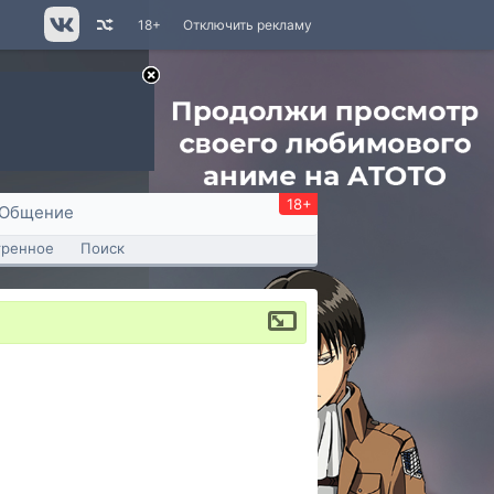
18+
Отключить рекламу
18+
Общение
тренное
Поиск