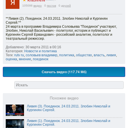
105098
видео
0
постов
0
друзей
**Ливия (2). Поединок. 24.03.2011. Злобин Николай и Кургинян
Сергей.**
24 марта в программе Владимира Соловьева "Поединок" участвуют,
Злобин, Николай Васильевич - политолог, историк и публицист и
Кургинян Сергей Ервандович - российский аналитик, политолог и
театральный режиссер.
Добавлено: 30 марта 2011 в 00:16
Категория:
Новости и политика
Теги:
rutv ru
,
соловьев владимир
,
политика
,
общество
,
власть
,
ливия
,
оценка
,
мнение
,
поединок
Скачать видео (117.74 Мб)
Похожее видео
Ливия (3). Поединок. 24.03.2011. Злобин Николай и
Кургинян Сергей.
Ливия (1). Поединок. 24.03.2011. Злобин Николай и
Кургинян Сергей.