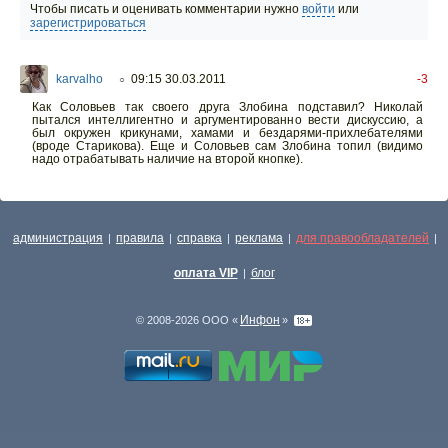
Чтобы писать и оценивать комментарии нужно
войти
или
зарегистрироваться
karvalho
09:15 30.03.2011
-3
○
Как Соловьев так своего друга Злобина подставил? Николай
пытался интеллигентно и аргументированно вести дискуссию, а
был окружен крикунами, хамами и бездарями-прихлебателями
(вроде Старикова). Еще и Соловьев сам Злобина топил (видимо
надо отрабатывать наличие на второй кнопке).
администрация
правила
справка
реклама
для правообладателей
|
|
|
|
|
оплата VIP
блог
|
Инфон
© 2008-2026 ООО «
»