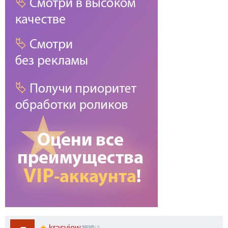
★
krasview
500165
| 0