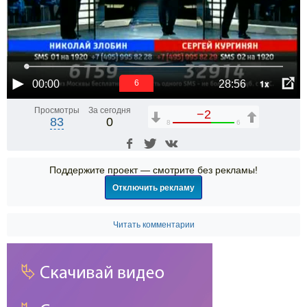
1x
00:00
28:56
6
Просмотры
За сегодня
−2
83
0
8
6
Поддержите проект — смотрите без рекламы!
Отключить рекламу
Читать комментарии