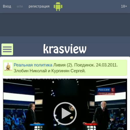
Вход
или
регистрация
18+
Реальная политика
Ливия (2). Поединок. 24.03.2011.
Злобин Николай и Кургинян Сергей.