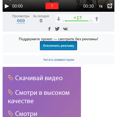
1x
00:00
00:30
6
Просмотры
За сегодня
+17
669
0
2
19
Поддержите проект — смотрите без рекламы!
Отключить рекламу
Читать комментарии