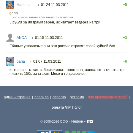
Hanuman
01:24 11.03.2011
+5
○
gaha
интересно какая себестоимость попкорна
3 рубля за 80 грамм зерен, их хватает ведерка на три.
ANDA
01:15 11.03.2011
+3
○
Ебаные ускоглазые они всю россию отравят своей хуйней бля
gaha
01:07 11.03.2011
+6
○
интересно какая себестоимость попкорна, заепался в кинотеатре
платить 150р за стакан. Мясо и то дешевле.
администрация
правила
справка
реклама
для правообладателей
|
|
|
|
|
оплата VIP
блог
|
Инфон
© 2008-2026 ООО «
»