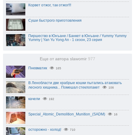
Корвет отжог, так отжог!!!
Суши быстрого приготовления
Пиршество в Юнъане / Банкет в Юнъане / Yummy Yummy
Yummy | Yan Yu Yong An - 1 сезон, 23 серия
Еще от автора slawomir
977
Пневматик
165
В Ленобласти две храбрые кошки пытались атаковать
лесного хищника... Помешал стеклопакет⁠
106
качели
192
Special_Atomic_Demolition_Munition_(SADM)
16
осторожно - холод!
710