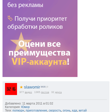
★
slawomir
30635
| 0
977
видео
1365
постов
32
друга
Добавлено: 11 марта 2011 в 01:02
Категория:
Юмор
Теги:
попкорн
,
приготовление
,
скорость
,
огонь
,
еда
,
китай