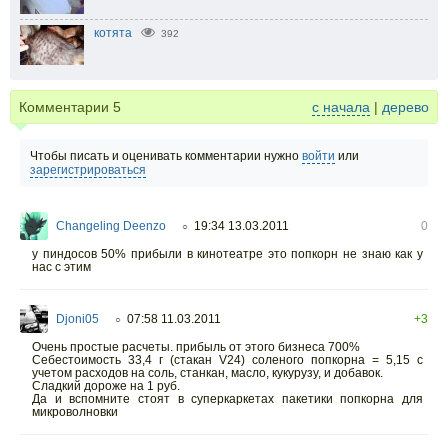
котята
392
Комментарии
5
с начала
|
дерево
Чтобы писать и оценивать комментарии нужно
войти
или
зарегистрироваться
Changeling Deenzo
19:34 13.03.2011
0
○
у пиндосов 50% прибыли в кинотеатре это попкорн не знаю как у
нас с этим
Djoni05
07:58 11.03.2011
+3
○
Очень простые расчеты. прибыль от этого бизнеса 700%
Себестоимость 33,4 г (стакан V24) соленого попкорна = 5,15 с
учетом расходов на соль, станкан, масло, кукурузу, и добавок.
Сладкий дороже на 1 руб.
Да и вспомните стоят в суперкаркетах пакетики попкорна для
микроволновки