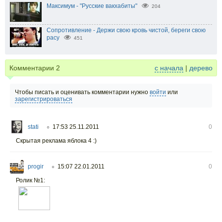
Максимум - "Русские вакхабиты"
204
Сопротивление - Держи свою кровь чистой, береги свою
расу
451
Комментарии
2
с начала
|
дерево
Чтобы писать и оценивать комментарии нужно
войти
или
зарегистрироваться
stati
17:53 25.11.2011
0
○
Скрытая реклама яблока 4 :)
progir
15:07 22.01.2011
0
○
Ролик №1: