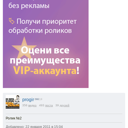
progir
2982
| 0
356
видео
493
поста
39
друзей
Ролик №2
Добавлено: 22 января 2011 в 15:04