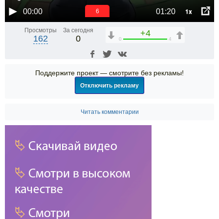
1x
00:00
01:20
6
Просмотры
За сегодня
+4
162
0
0
4
Поддержите проект — смотрите без рекламы!
Отключить рекламу
Читать комментарии