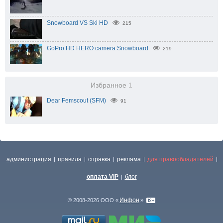
Snowboard VS Ski HD
215
GoPro HD HERO camera Snowboard
219
Избранное
1
Dear Femscout (SFM)
91
администрация
правила
справка
реклама
для правообладателей
|
|
|
|
|
оплата VIP
блог
|
Инфон
© 2008-2026 ООО «
»