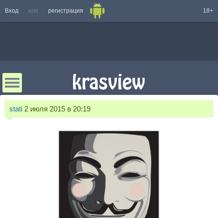
Вход
или
регистрация
18+
stati
2 июля 2015 в 20:19