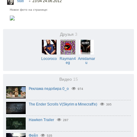
stati
23:04 24.06.2012
○
Новое фото на странице:
Друзья
3
Locoroco
Rayman4
Amidamar
eg
u
Видео
15
Реклама педобира 0_о
974
The Ender Scrolls V(Skyrim в Minecraft'е)
395
Hawken Trailer
287
Фейл
535