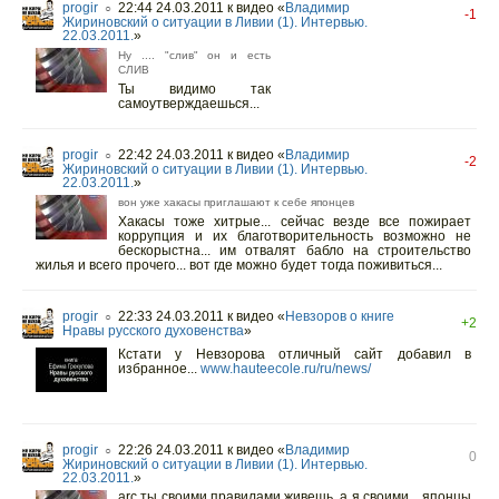
progir
22:44 24.03.2011
к видео «
Владимир
○
-1
Жириновский о ситуации в Ливии (1). Интервью.
22.03.2011.
»
Ну .... "слив" он и есть
СЛИВ
Ты видимо так
самоутверждаешься...
progir
22:42 24.03.2011
к видео «
Владимир
○
-2
Жириновский о ситуации в Ливии (1). Интервью.
22.03.2011.
»
вон уже хакасы приглашают к себе японцев
Хакасы тоже хитрые... сейчас везде все пожирает
коррупция и их благотворительность возможно не
бескорыстна... им отвалят бабло на строительство
жилья и всего прочего... вот где можно будет тогда поживиться...
progir
22:33 24.03.2011
к видео «
Невзоров о книге
○
+2
Нравы русского духовенства
»
Кстати у Невзорова отличный сайт добавил в
избранное...
www.hauteecole.ru/ru/news/
progir
22:26 24.03.2011
к видео «
Владимир
○
0
Жириновский о ситуации в Ливии (1). Интервью.
22.03.2011.
»
arc ты своими правилами живешь, а я своими... японцы