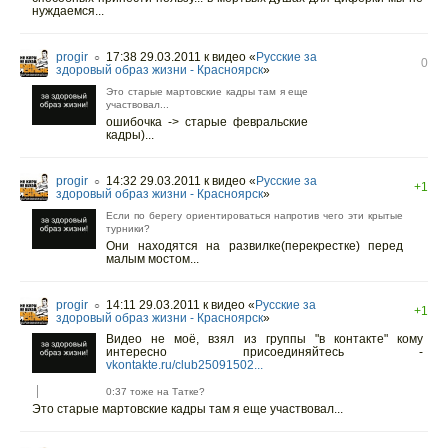
нуждаемся...
progir
17:38 29.03.2011
к видео «
Русские за
○
0
здоровый образ жизни - Красноярск
»
Это старые мартовские кадры там я еще
участвовал...
ошибочка -> старые февральские
кадры)...
progir
14:32 29.03.2011
к видео «
Русские за
○
+1
здоровый образ жизни - Красноярск
»
Если по берегу ориентироваться напротив чего эти крытые
турники?
Они находятся на развилке(перекрестке) перед
малым мостом...
progir
14:11 29.03.2011
к видео «
Русские за
○
+1
здоровый образ жизни - Красноярск
»
Видео не моё, взял из группы "в контакте" кому
интересно присоединяйтесь -
vkontakte.ru/club25091502...
0:37 тоже на Татке?
Это старые мартовские кадры там я еще участвовал...