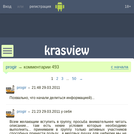
Вход
или
регистрация
18+
progir
→ комментарии
493
с начала
1
2
3
...
50
→
progir
21:48 29.03.2011
○
Похвально, что начали делиться информацией)...
progir
21:23 29.03.2011
у себя
○
Всем желающим вступить в группу, просьба внимательнее читать
описание... там есть некие условия которые необходимо
выполнить... принимаем в группу только активных участников
способных принести пользу... в мертвых душах для циферки мы не