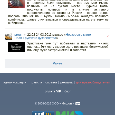
в прошлом были оккупанты - поэтому мои мысли
возникли не на пустом месте... Курилы могли
послужить мотивом и в случае активного
сопротивления со стороны России - проще говоря
послали япошек на 3 буквы, можно было-бы ожидать военного
конфликта... далее отчитываться и оправдываться на эту тему не
собираюсь...
progir
22:02 24.03.2011
к видео «
Невзоров о книге
○
-1
Нравы русского духовенства
»
Христиане уже тут побывали и наставили низких
оценок... Эту книгу скорее всего признают богохульской
или еще хуже экстремисткой и запретят...
Ранее
администрация
правила
справка
реклама
для правообладателей
|
|
|
|
|
оплата VIP
блог
|
Инфон
© 2008-2026 ООО «
»