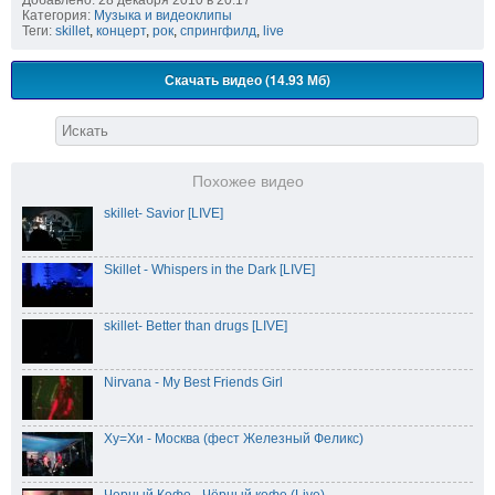
Категория:
Музыка и видеоклипы
Теги:
skillet
,
концерт
,
рок
,
спрингфилд
,
live
Скачать видео (14.93 Мб)
Похожее видео
skillet- Savior [LIVE]
Skillet - Whispers in the Dark [LIVE]
skillet- Better than drugs [LIVE]
Nirvana - My Best Friends Girl
Ху=Хи - Москва (фест Железный Феликс)
Черный Кофе - Чёрный кофе (Live)