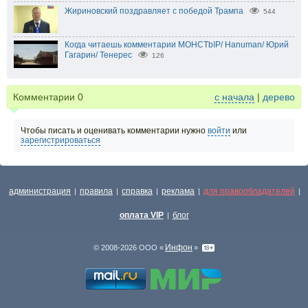
Жириновский поздравляет с победой Трампа
544
Когда читаешь комментарии MOHCTbIP/ Hanuman/ Юрий
Гагарин/ Тенерес
126
Комментарии
0
с начала
|
дерево
Чтобы писать и оценивать комментарии нужно
войти
или
зарегистрироваться
администрация
правила
справка
реклама
для правообладателей
|
|
|
|
|
оплата VIP
блог
|
Инфон
© 2008-2026 ООО «
»