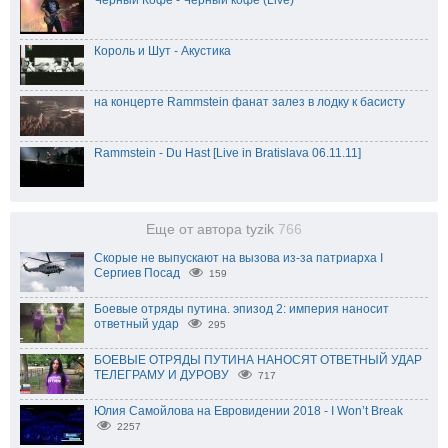
Король и Шут - Акустика
на концерте Rammstein фанат залез в лодку к басисту
Rammstein - Du Hast [Live in Bratislava 06.11.11]
Еще от автора tyzik
766
Скорые не выпускают на вызова из-за патриарха I
Сергиев Посад
159
Боевые отряды путина. эпизод 2: империя наносит
ответный удар
295
БОЕВЫЕ ОТРЯДЫ ПУТИНА НАНОСЯТ ОТВЕТНЫЙ УДАР
ТЕЛЕГРАМУ И ДУРОВУ
717
Юлия Самойлова на Евровидении 2018 - I Won’t Break
2257