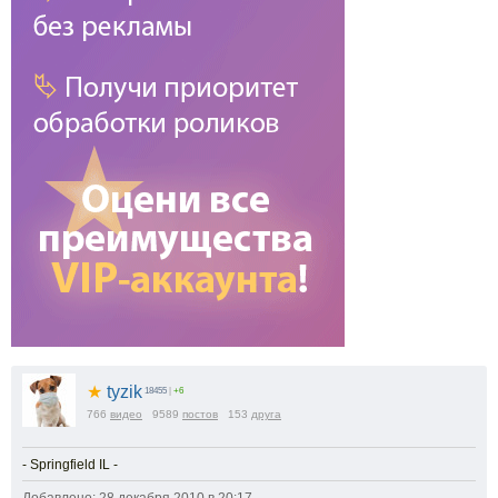
★
tyzik
18455
|
+6
766
видео
9589
постов
153
друга
- Springfield IL -
Добавлено: 28 декабря 2010 в 20:17