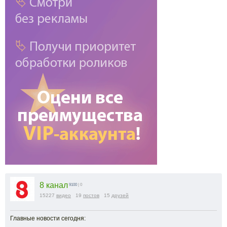
8 канал
9100
| 0
15227
видео
19
постов
15
друзей
Главные новости сегодня: