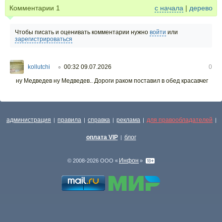
Комментарии
1
с начала
|
дерево
Чтобы писать и оценивать комментарии нужно
войти
или
зарегистрироваться
kollutchi
00:32 09.07.2026
0
○
ну Медведев ну Медведев.. Дороги раком поставил в обед красавчег
администрация
правила
справка
реклама
для правообладателей
|
|
|
|
|
оплата VIP
блог
|
Инфон
© 2008-2026 ООО «
»