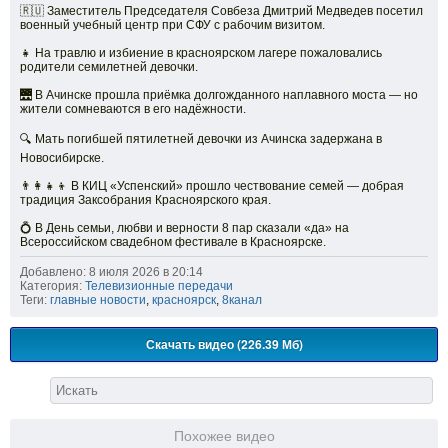
🇷🇺 Заместитель Председателя Совбеза Дмитрий Медведев посетил
военный учебный центр при СФУ с рабочим визитом.
👧 На травлю и избиение в красноярском лагере пожаловались
родители семилетней девочки.
🌉 В Ачинске прошла приёмка долгожданного наплавного моста — но
жители сомневаются в его надёжности.
🔍 Мать погибшей пятилетней девочки из Ачинска задержана в
Новосибирске.
👨👩👧👦 В КИЦ «Успенский» прошло чествование семей — добрая
традиция Заксобрания Красноярского края.
💍 В День семьи, любви и верности 8 пар сказали «да» на
Всероссийском свадебном фестивале в Красноярске.
Добавлено: 8 июля 2026 в 20:14
Категория:
Телевизионные передачи
Теги:
главные новости
,
красноярск
,
8канал
Скачать видео (226.39 Мб)
Похожее видео