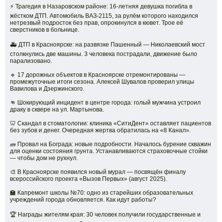
⚡️ Трагедия в Назаровском районе: 16-летняя девушка погибла в
жёстком ДТП. Автомобиль ВАЗ-2115, за рулём которого находился
нетрезвый подросток без прав, опрокинулся в кювет. Трое её
сверстников в больнице.
🚑 ДТП в Красноярске: на развязке Пашенный — Николаевский мост
столкнулись две машины. 3 человека пострадали, движение было
парализовано.
🔹 17 дорожных объектов в Красноярске отремонтированы —
промежуточные итоги сезона. Алексей Шувалов проверил улицы
Вавилова и Дзержинского.
👊 Шокирующий инцидент в центре города: голый мужчина устроил
драку в сквере на ул. Мартынова.
🦷 Скандал в стоматологии: клиника «СитиДент» оставляет пациентов
без зубов и денег. Очередная жертва обратилась на «8 Канал».
🧱 Провал на Бограда: новые подробности. Началось бурение скважин
для оценки состояния грунта. Устанавливаются страховочные стойки
— чтобы дом не рухнул.
🎨 В Красноярске появился новый мурал — посвящён финалу
всероссийского проекта «Вызов Первых» (август 2025).
🏫 Капремонт школы №70: одно из старейших образовательных
учреждений города обновляется. Как идут работы?
🏆 Награды жителям края: 30 человек получили государственные и