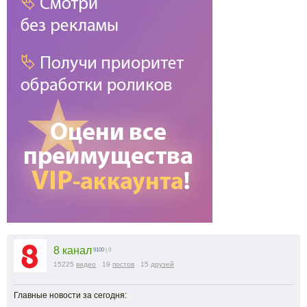
8 канал
9100
| 0
15225
видео
19
постов
15
друзей
Главные новости за сегодня: