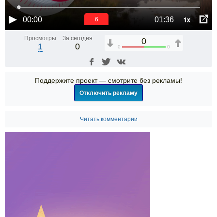
1x
00:00
01:36
6
Просмотры
За сегодня
0
1
0
0
0
Поддержите проект — смотрите без рекламы!
Отключить рекламу
Читать комментарии