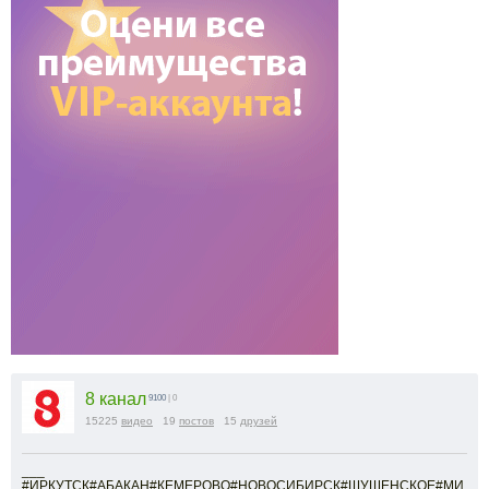
8 канал
9100
| 0
15225
видео
19
постов
15
друзей
___
#ИРКУТСК#АБАКАН#КЕМЕРОВО#НОВОСИБИРСК#ШУШЕНСКОЕ#МИ