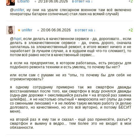
Elbarto
20:18 06.06.2026
в ответ на ↓
+2
○
@
unlifer
,
ну они на урале слесарном военном там всё включено
генераторы батареи солнечные) стая лаек на всякий случай)
★
unlifer
20:06 06.06.2026
в ответ на ↓
+2
○
@
Aqel
,
если делать в качественном сервисе - да, дороговато... если
делать в злокачественном сервисе - да, очень дорого, сначала
заплатишь за злокачественный ремонт, в итоге может ничего и не
заработает (в лучшем случае, а в худшем ещё что-то сломают), то
потом всё равно нести в качественный сервис...
а если на предприятии, в котором работаешь, есть ресурсы для
подобного ремонта техники и есть умелец, то почему бы нет?
или если сам с руками не из *опы, то почему бы для себя не
отремонтировать?
я одному сотруднику примерно так же смартфон дважды
восстанавливал после того, как смартфон в воду ронялся дважды
(одна-две дорожки + окислившийся разъём + на второй раз замена
шлейфа)... я не настолько опытный + микроскопа нет (лупы да очки
со сменными линзами) + я не люблю такую мелкую работу (я делаю
долговато, но качественно, но это всё муторно, и потому БЕСИТ
меня).
на второй раз я ему так и сказал - ещё раз принесёте, разъе*у
смартфон и выкину в ведро... тем более это не входит в мои
обязанности.