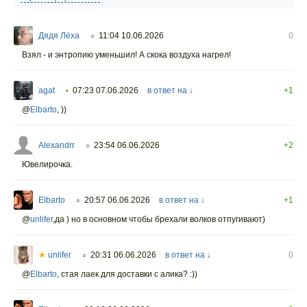
Дядя Лёха
11:04 10.06.2026
0
○
Взял - и энтропию уменьшил! А скока воздуха нагрел!
agat
07:23 07.06.2026
в ответ на ↓
+1
•
@
Elbarto
,
))
Alexandrr
23:54 06.06.2026
+2
○
Ювелирочка.
Elbarto
20:57 06.06.2026
в ответ на ↓
+1
○
@
unlifer
,да ) но в основном чтобы брехали волков отпугивают)
★
unlifer
20:31 06.06.2026
в ответ на ↓
0
○
@
Elbarto
,
стая лаек для доставки с алика? :))