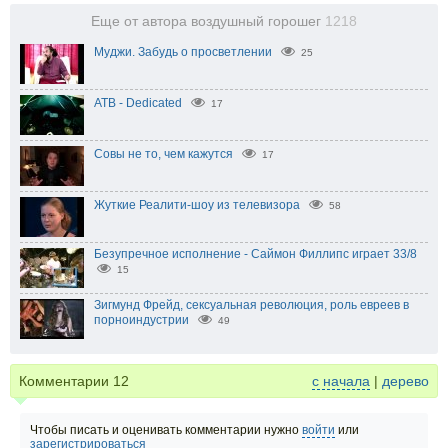
Еще от автора воздушный горошег
1218
Муджи. Забудь о просветлении
25
ATB - Dedicated
17
Совы не то, чем кажутся
17
Жуткие Реалити-шоу из телевизора
58
Безупречное исполнение - Саймон Филлипс играет 33/8
15
Зигмунд Фрейд, сексуальная революция, роль евреев в
порноиндустрии
49
Комментарии
12
с начала
|
дерево
Чтобы писать и оценивать комментарии нужно
войти
или
зарегистрироваться