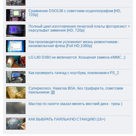
Сравнение DSO138 с советским осциллографом [HD,
720p]
Полный цикл изготовления печатной платы фоторезист +
персульфат аммония [HD, 720p]
Как производители усложняют жизнь ремонтникам -
низковольтная флеш [Full HD,1080p]
LG L80 D380 не включается. Козырная замена eMMC. ;)
Как проверить тачпад с ноутбука, поключаем к PS_2
Суперколхоз. Накатка BGA, без трафарета, советским
паяльником :]]]]
Мастер по газете сказал менять жесткий диск - треш )
КАК ВЫБРАТЬ ПАЯЛЬНУЮ СТАНЦИЮ (16+)