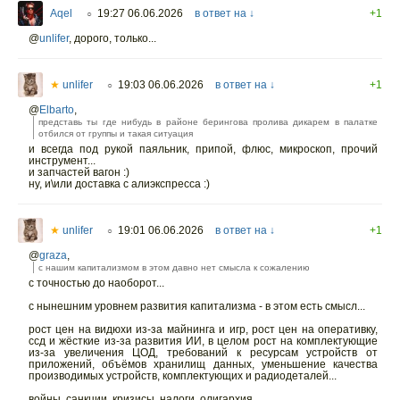
Aqel
19:27 06.06.2026
в ответ на ↓
+1
○
@
unlifer
,
дорого, только...
★
unlifer
19:03 06.06.2026
в ответ на ↓
+1
○
@
Elbarto
,
представь ты где нибудь в районе берингова пролива дикарем в палатке
отбился от группы и такая ситуация
и всегда под рукой паяльник, припой, флюс, микроскоп, прочий
инструмент...
и запчастей вагон :)
ну, и\или доставка с алиэкспресса :)
★
unlifer
19:01 06.06.2026
в ответ на ↓
+1
○
@
graza
,
с нашим капитализмом в этом давно нет смысла к сожалению
с точностью до наоборот...
с нынешним уровнем развития капитализма - в этом есть смысл...
рост цен на видюхи из-за майнинга и игр, рост цен на оперативку,
ссд и жёсткие из-за развития ИИ, в целом рост на комплектующие
из-за увеличения ЦОД, требований к ресурсам устройств от
приложений, объёмов хранилищ данных, уменьшение качества
производимых устройств, комплектующих и радиодеталей...
войны, санкции, кризисы, налоги, олигархия...