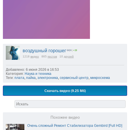
воздушный горошег
6424
|
+19
1218
видео
865
постов
10
друзей
Добавлено: 6 июня 2026 в 16:53
Категория:
Наука и техника
Теги:
плата
,
пайка
,
электроника
,
сервисный центр
,
микросхема
Скачать видео (9.25 Мб)
Похожее видео
Очень сложный Ремонт Стабилизатора Gembird [Full HD]