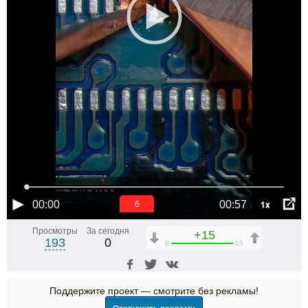
1x
00:00
00:57
6
Просмотры
За сегодня
+15
193
0
0
15
Поддержите проект — смотрите без рекламы!