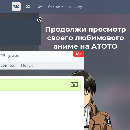
18+
Отключить рекламу
18+
Общение
тренное
Поиск