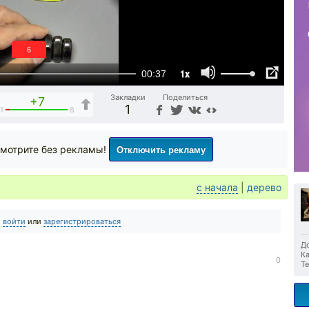
6
1x
00:37
Закладки
Поделиться
+7
1
1
8
Отключить рекламу
мотрите без рекламы!
с начала
|
дерево
о
войти
или
зарегистрироваться
До
Ка
0
Те