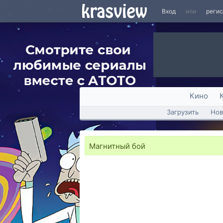
Вход
или
реги
Кино
Загрузить
Нов
Магнитный бой