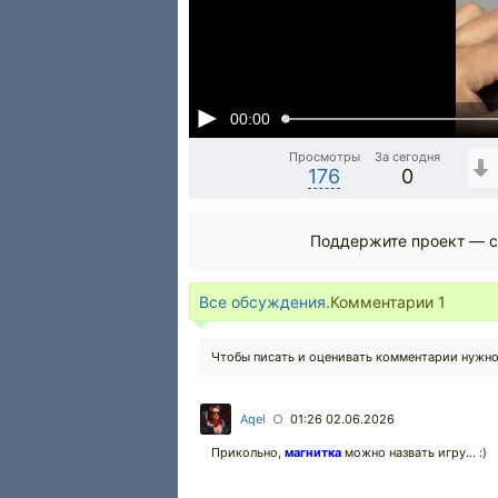
00:00
Просмотры
За сегодня
176
0
Поддержите проект — с
Все обсуждения.
Комментарии
1
Чтобы писать и оценивать комментарии нужн
Aqel
01:26 02.06.2026
○
Прикольно,
магнитка
можно назвать игру... :)