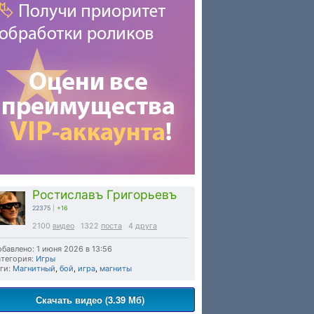
Ростиславъ Григорьевъ
22375
|
+16
2100
видео
1322
поста
4
друга
бавлено: 1 июня 2026 в 13:56
тегория:
Игры
ги:
Магнитный
,
бой
,
игра
,
магниты
Скачать видео (3.39 Мб)