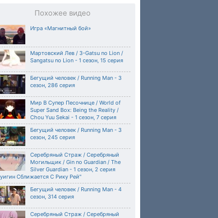
Похожее видео
Игра «Магнитный бой»
Мартовский Лев / 3-Gatsu no Lion /
Sangatsu no Lion - 1 сезон, 15 серия
Бегущий человек / Running Man - 3
сезон, 286 серия
Мир В Супер Песочнице / World of
Super Sand Box: Being the Reality /
Chou Yuu Sekai - 1 сезон, 7 серия
Бегущий человек / Running Man - 3
сезон, 245 серия
Серебряный Страж / Серебряный
Могильщик / Gin no Guardian / The
Silver Guardian - 1 сезон, 2 серия
уигин Сближается С Рику Рей"
Бегущий человек / Running Man - 4
сезон, 314 серия
Серебряный Страж / Серебряный