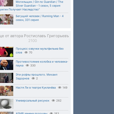
Могильщик / Gin no Guardian / The
Silver Guardian - 1 сезон, 5 серия
уигин Получает Наследство"
Бегущий человек / Running Man - 4
сезон, 331 серия
ще от автора Ростиславъ Григорьевъ
2100
Процесс озвучки мультфильма без
слов
70
Противостояние колобка и человека-
паука
330
Эти рофлы прошлого. Михаил
Задорнов
2
Настя Ли в театре Куклачёва
149
Универсальный рисунок
262
ASMR замена подошвы
183