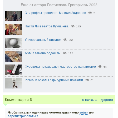
Еще от автора Ростиславъ Григорьевъ
2098
Эти рофлы прошлого. Михаил Задорнов
2
Настя Ли в театре Куклачёва
145
Универсальный рисунок
255
ASMR замена подошвы
182
Фуроводы показывают мастерство на парковке
64
Рюмки и бокалы с фигурными ножками
61
Комментарии
6
с начала
|
дерево
Чтобы писать и оценивать комментарии нужно
войти
или
зарегистрироваться