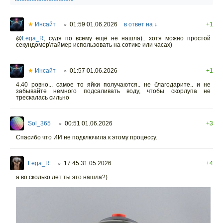
★
Инсайт
01:59 01.06.2026
в ответ на ↓
+1
○
@
Lega_R
,
судя по всему ещё не нашла).. хотя можно простой
секундомер\таймер использовать на сотике или часах)
★
Инсайт
01:57 01.06.2026
+1
○
4.40 ровно... самое то яйки получаются.. не благодарите.. и не
забывайте немного подсаливать воду, чтобы скорлупа не
трескалась сильно
Sol_365
00:51 01.06.2026
+3
○
Спасибо что ИИ не подключила к этому процессу.
Lega_R
17:45 31.05.2026
+4
○
а во сколько лет ты это нашла?)