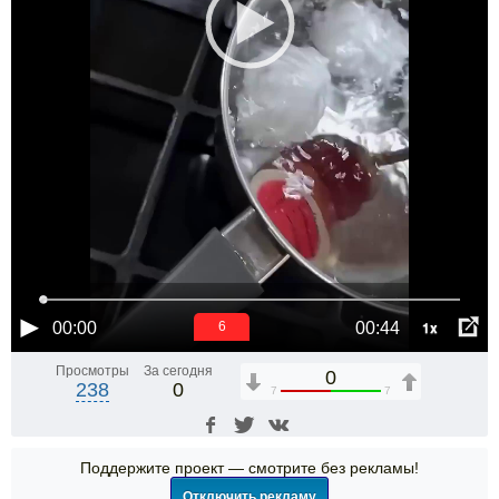
1x
00:00
00:44
5
Просмотры
За сегодня
0
238
0
7
7
Поддержите проект — смотрите без рекламы!
Отключить рекламу