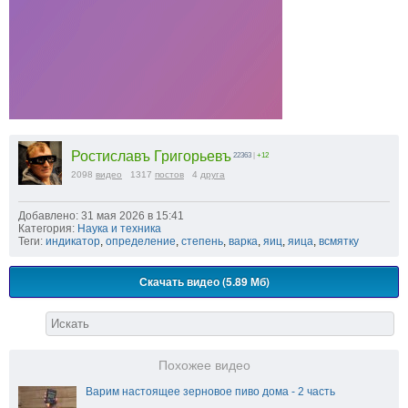
Ростиславъ Григорьевъ
22363
|
+12
2098
видео
1317
постов
4
друга
Добавлено: 31 мая 2026 в 15:41
Категория:
Наука и техника
Теги:
индикатор
,
определение
,
степень
,
варка
,
яиц
,
яица
,
всмятку
Скачать видео (5.89 Мб)
Похожее видео
Варим настоящее зерновое пиво дома - 2 часть