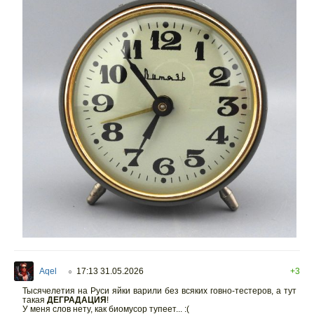
Aqel
17:13 31.05.2026
+3
○
Тысячелетия на Руси яйки варили без всяких говно-тестеров, а тут
такая
ДЕГРАДАЦИЯ
!
У меня слов нету, как биомусор тупеет... :(