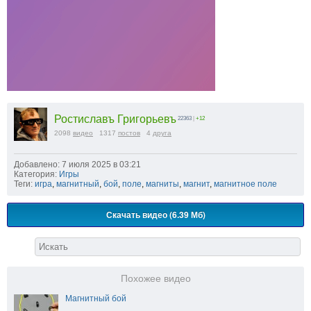
Ростиславъ Григорьевъ
22363
|
+12
2098
видео
1317
постов
4
друга
Добавлено: 7 июля 2025 в 03:21
Категория:
Игры
Теги:
игра
,
магнитный
,
бой
,
поле
,
магниты
,
магнит
,
магнитное поле
Скачать видео (6.39 Мб)
Похожее видео
Магнитный бой