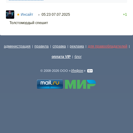
★
Инсайт
05:23 07.07.2025
+1
○
Толстомордый спешит
администрация
правила
справка
реклама
для правообладателей
|
|
|
|
|
оплата VIP
блог
|
Инфон
© 2008-2026 ООО «
»