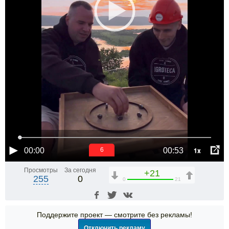
1x
00:00
00:53
6
Просмотры
За сегодня
+21
255
0
0
21
Поддержите проект — смотрите без рекламы!
Отключить рекламу