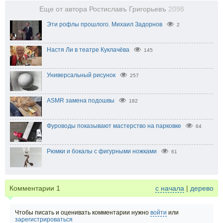
Еще от автора Ростиславъ Григорьевъ
2098
Эти рофлы прошлого. Михаил Задорнов
2
Настя Ли в театре Куклачёва
145
Универсальный рисунок
257
ASMR замена подошвы
182
Фуроводы показывают мастерство на парковке
64
Рюмки и бокалы с фигурными ножками
61
Комментарии
1
с начала
|
дерево
Чтобы писать и оценивать комментарии нужно
войти
или
зарегистрироваться