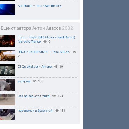
Kai Tracid – Your Own Reality
Еще от автора Антон Аваров
2032
Tisto - Flight 643 (Anson Reed Remix)
Melodic Trance
6
BROOKLYN BOUNCE - Take A Ride.
7
Dj Quicksilver - Ameno
10
в отрыв
188
что за лев этот тигр
354
переполох в булочной
161