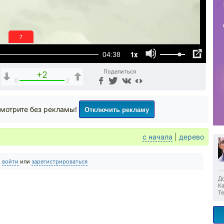
6
1x
04:38
Поделиться
+2
0
2
Отключить рекламу
мотрите без рекламы!
с начала
|
дерево
о
войти
или
зарегистрироваться
До
Ка
Те