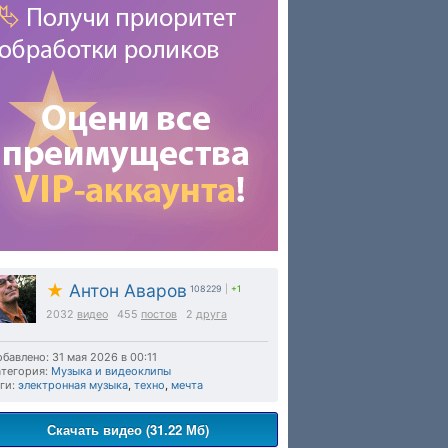
★
Антон Аваров
108229
|
+1
2032
видео
455
постов
2
друга
бавлено: 31 мая 2026 в 00:11
тегория:
Музыка и видеоклипы
ги:
электронная музыка
,
техно
,
мечта
Скачать видео (31.22 Мб)