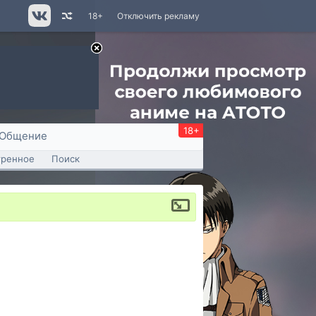
18+
Отключить рекламу
18+
Общение
тренное
Поиск