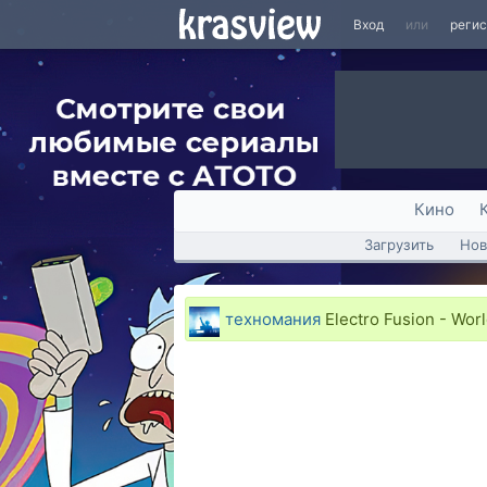
Вход
или
реги
Кино
Загрузить
Нов
техномания
Electro Fusion - Wor