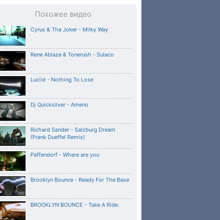
Похожее видео
Cyrus & The Joker - Milky Way
Rene Ablaze & Tonerush - Sulaco
Luciid - Nothing To Lose
Dj Quicksilver - Ameno
Richard Sander - Salzburg Dream
(Frank Dueffel Remix)
Paffendorf - Where are you
Brooklyn Bounce - Ready For The Base
BROOKLYN BOUNCE - Take A Ride.