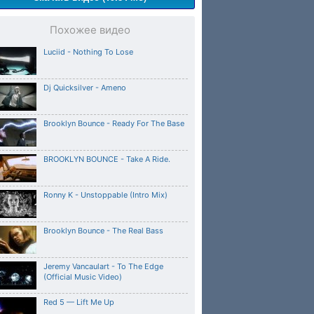
Похожее видео
Luciid - Nothing To Lose
Dj Quicksilver - Ameno
Brooklyn Bounce - Ready For The Base
BROOKLYN BOUNCE - Take A Ride.
Ronny K - Unstoppable (Intro Mix)
Brooklyn Bounce - The Real Bass
Jeremy Vancaulart - To The Edge
(Official Music Video)
Red 5 — Lift Me Up