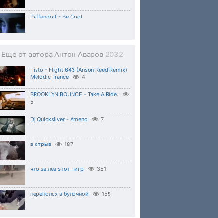
Paffendorf - Be Cool
Еще от автора Антон Аваров
2032
Tisto - Flight 643 (Anson Reed Remix)
Melodic Trance
4
BROOKLYN BOUNCE - Take A Ride.
5
Dj Quicksilver - Ameno
7
в отрыв
187
что за лев этот тигр
351
переполох в булочной
159