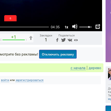
5
1x
04:35
Закладки
Поделиться
+1
1
0
1
Отключить рекламу
мотрите без рекламы!
с начала
|
дерево
о
войти
или
зарегистрироваться
До
Ка
Те
м