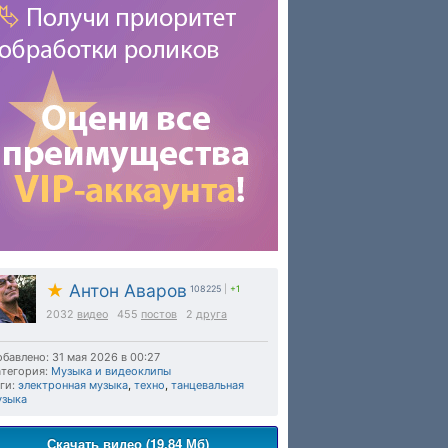
★
Антон Аваров
108225
|
+1
2032
видео
455
постов
2
друга
бавлено: 31 мая 2026 в 00:27
тегория:
Музыка и видеоклипы
ги:
электронная музыка
,
техно
,
танцевальная
узыка
Скачать видео (19.84 Мб)