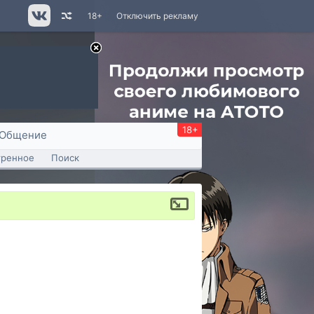
18+
Отключить рекламу
18+
Общение
тренное
Поиск