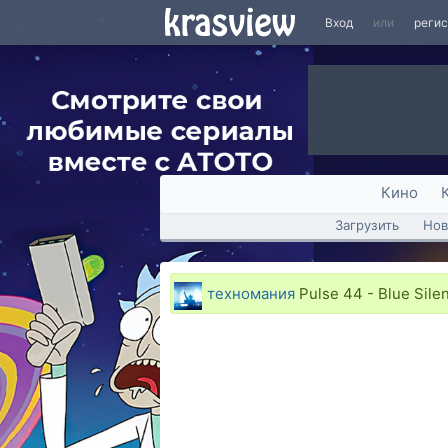
Вход
или
реги
Кино
Загрузить
Нов
техномания
Pulse 44 - Blue Sile