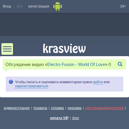
Вход
или
регистрация
18+
Обсуждение видео «
Electro Fusion - World Of Love
»
0
Чтобы писать и оценивать комментарии нужно
войти
или
зарегистрироваться
администрация
правила
справка
реклама
для правообладателей
|
|
|
|
|
оплата VIP
блог
|