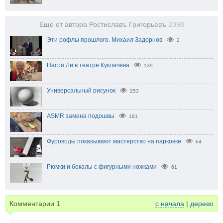
Еще от автора Ростиславъ Григорьевъ
2098
Эти рофлы прошлого. Михаил Задорнов
2
Настя Ли в театре Куклачёва
139
Универсальный рисунок
253
ASMR замена подошвы
181
Фуроводы показывают мастерство на парковке
64
Рюмки и бокалы с фигурными ножками
61
Комментарии
1
с начала
|
дерево