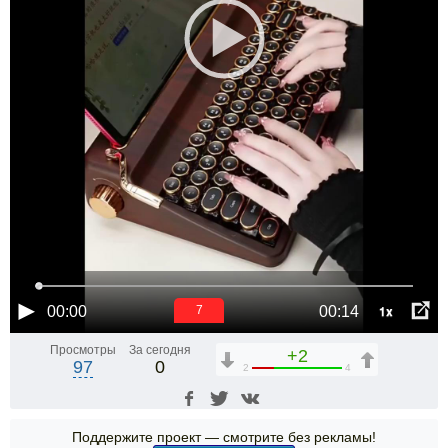
1x
00:00
00:14
6
Просмотры
За сегодня
+2
97
0
2
4
Поддержите проект — смотрите без рекламы!