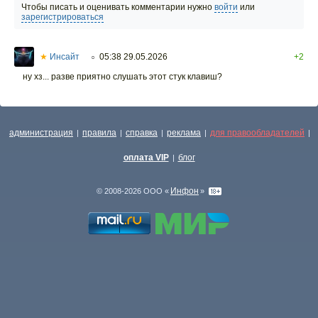
Чтобы писать и оценивать комментарии нужно
войти
или
зарегистрироваться
★
Инсайт
05:38 29.05.2026
+2
○
ну хз... разве приятно слушать этот стук клавиш?
администрация
правила
справка
реклама
для правообладателей
|
|
|
|
|
оплата VIP
блог
|
Инфон
© 2008-2026 ООО «
»