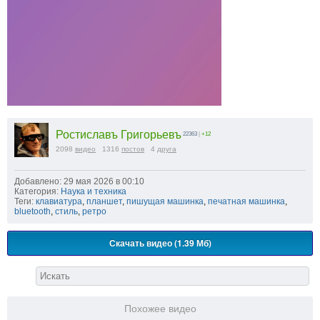
Ростиславъ Григорьевъ
22363
|
+12
2098
видео
1316
постов
4
друга
Добавлено: 29 мая 2026 в 00:10
Категория:
Наука и техника
Теги:
клавиатура
,
планшет
,
пишущая машинка
,
печатная машинка
,
bluetooth
,
стиль
,
ретро
Скачать видео (1.39 Мб)
Похожее видео