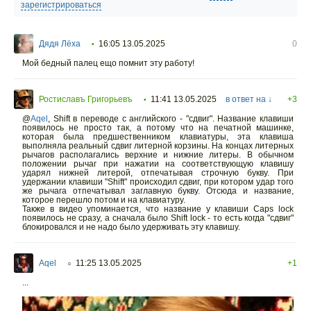
зарегистрироваться
Дядя Лёха
16:05 13.05.2025
0
•
Мой бедный палец ещо помнит эту работу!
Ростиславъ Григорьевъ
11:41 13.05.2025
в ответ на ↓
+3
•
@
Aqel
,
Shift в переводе с английского - "сдвиг". Название клавиши
появилось не просто так, а потому что на печатной машинке,
которая была предшественником клавиатуры, эта клавиша
выполняла реальный сдвиг литерной корзины. На концах литерных
рычагов располагались верхние и нижние литеры. В обычном
положении рычаг при нажатии на соответствующую клавишу
ударял нижней литерой, отпечатывая строчную букву. При
удержании клавиши "Shift" происходил сдвиг, при котором удар того
же рычага отпечатывал заглавную букву. Отсюда и название,
которое перешло потом и на клавиатуру.
Также в видео упоминается, что название у клавиши Caps lock
появилось не сразу, а сначала было Shift lock - то есть когда "сдвиг"
блокировался и не надо было удерживать эту клавишу.
Aqel
11:25 13.05.2025
+1
○
...