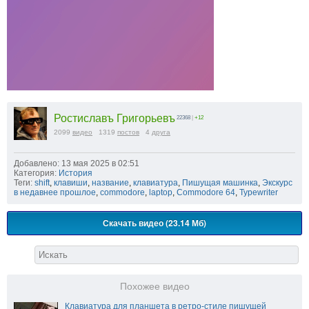
Ростиславъ Григорьевъ
22368
|
+12
2099
видео
1319
постов
4
друга
Добавлено: 13 мая 2025 в 02:51
Категория:
История
Теги:
shift
,
клавиши
,
название
,
клавиатура
,
Пишущая машинка
,
Экскурс
в недавнее прошлое
,
commodore
,
laptop
,
Commodore 64
,
Typewriter
Скачать видео (23.14 Мб)
Похожее видео
Клавиатура для планшета в ретро-стиле пишущей