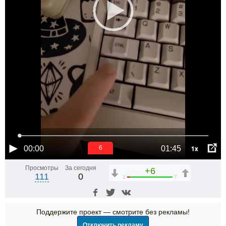
1x
00:00
01:45
5
Просмотры
За сегодня
+6
111
0
1
7
Поддержите проект — смотрите без рекламы!
Отключить рекламу