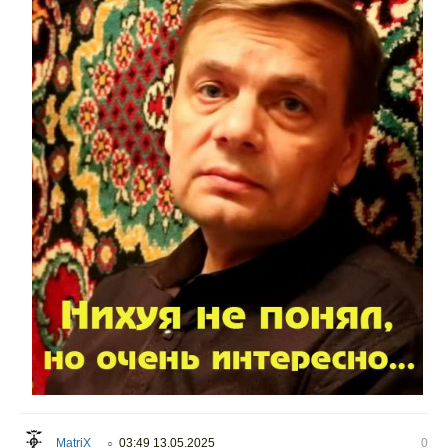
MatriX
03:49 13.05.2025
0
○