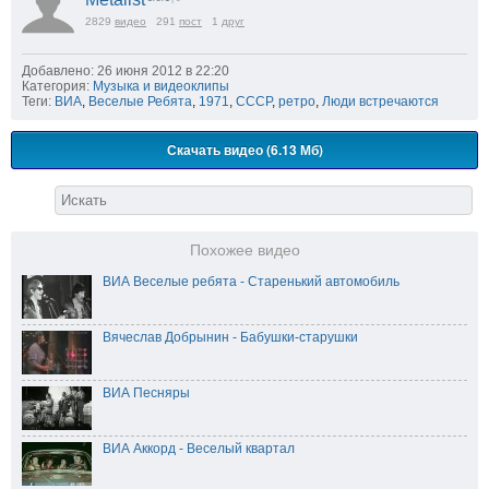
2829
видео
291
пост
1
друг
Добавлено: 26 июня 2012 в 22:20
Категория:
Музыка и видеоклипы
Теги:
ВИА
,
Веселые Ребята
,
1971
,
СССР
,
ретро
,
Люди встречаются
Скачать видео (6.13 Мб)
Похожее видео
ВИА Веселые ребята - Старенький автомобиль
Вячеслав Добрынин - Бабушки-старушки
ВИА Песняры
ВИА Аккорд - Весeлый квартал