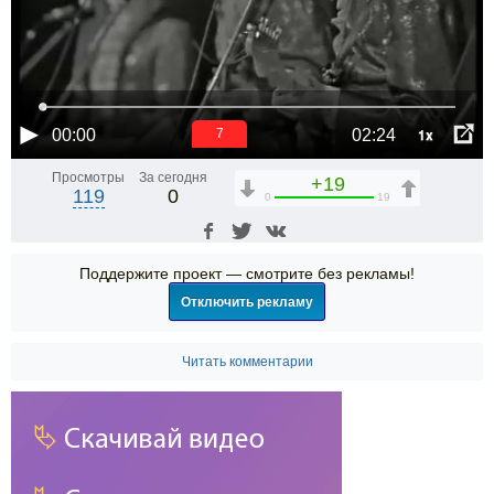
1x
00:00
02:24
6
Просмотры
За сегодня
+19
119
0
0
19
Поддержите проект — смотрите без рекламы!
Отключить рекламу
Читать комментарии