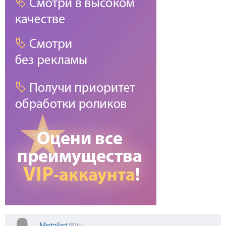
Metalist
17571
| 0