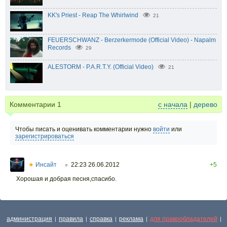
KK's Priest - Reap The Whirlwind
21
FEUERSCHWANZ - Berzerkermode (Official Video) - Napalm
Records
29
ALESTORM - P.A.R.T.Y. (Official Video)
21
Комментарии
1
с начала
|
дерево
Чтобы писать и оценивать комментарии нужно
войти
или
зарегистрироваться
★
Инсайт
22:23 26.06.2012
+5
○
Хорошая и добрая песня,спасибо.
администрация
правила
справка
реклама
для правообладателей
|
|
|
|
|