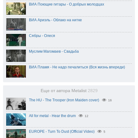
ВИА Поющие гитары - О добрых молодцах
ВИА Ариэль - Облако на нитке
Сябры - Олеся
Муслим Магомаев - Свадьба
ВИА Пламя - Не надо печалиться (Вся жизнь впереди)
Еще от автора Metalist
2829
The HU - The Trooper (Iron Maiden cover)
16
All for metal - Hear the drum
12
EUROPE - Turn To Dust (Official Video)
5