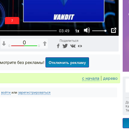
6
1x
03:49
Поделиться
0
0
0
Отключить рекламу
мотрите без рекламы!
с начала
|
дерево
о
войти
или
зарегистрироваться
До
Ка
Те