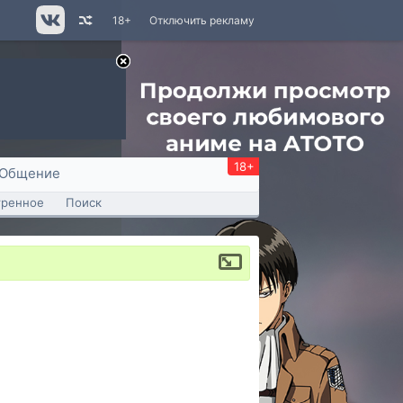
18+
Отключить рекламу
18+
Общение
тренное
Поиск