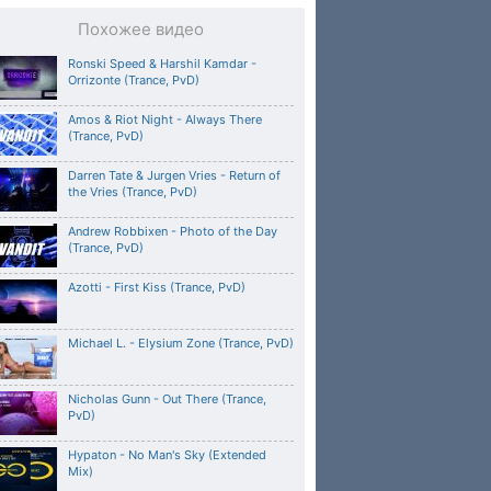
Похожее видео
Ronski Speed & Harshil Kamdar -
Orrizonte (Trance, PvD)
Amos & Riot Night - Always There
(Trance, PvD)
Darren Tate & Jurgen Vries - Return of
the Vries (Trance, PvD)
Andrew Robbixen - Photo of the Day
(Trance, PvD)
Azotti - First Kiss (Trance, PvD)
Michael L. - Elysium Zone (Trance, PvD)
Nicholas Gunn - Out There (Trance,
PvD)
Hypaton - No Man's Sky (Extended
Mix)