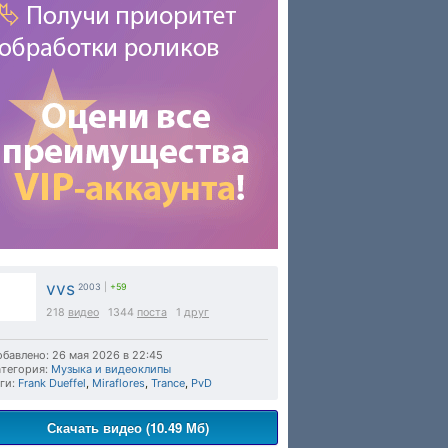
vvs
2003
|
+59
218
видео
1344
поста
1
друг
бавлено: 26 мая 2026 в 22:45
тегория:
Музыка и видеоклипы
ги:
Frank Dueffel
,
Miraflores
,
Trance
,
PvD
Скачать видео (10.49 Мб)