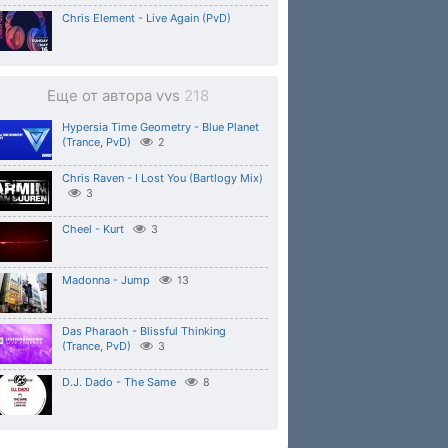
Chris Element - Live Again (PvD)
Еще от автора vvs
218
Hypersia Time Geometry - Blue Planet
(Trance, PvD)
2
Chris Raven - I Lost You (Bartlogy Mix)
3
Cheel - Kurt
3
Madonna - Jump
13
Das Pharaoh - Blissful Thinking
(Trance, PvD)
3
D.J. Dado - The Same
8