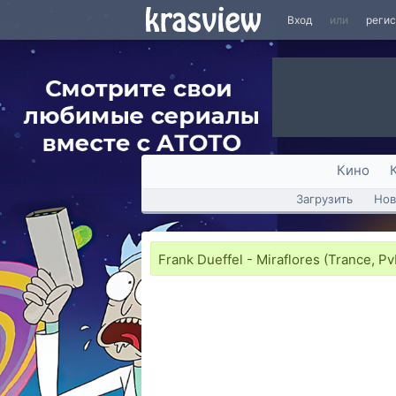
Вход
или
реги
Кино
Загрузить
Нов
Frank Dueffel - Miraflores (Trance, Pv