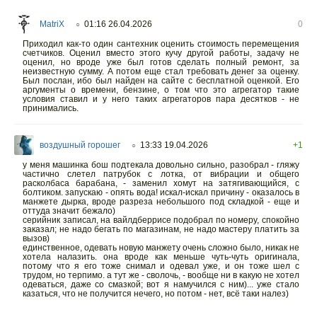
MatriX
01:16 26.04.2026
0
○
Приходил как-то один сантехник оценить стоимость перемещения
счетчиков. Оценил вместо этого кучу другой работы, задачу не
оценил, но вроде уже был готов сделать полный ремонт, за
неизвестную сумму. А потом еще стал требовать денег за оценку.
Был послан, ибо был найден на сайте с бесплатной оценкой. Его
аргументы о времени, бензине, о том что это агрегатор такие
условия ставил и у него таких агрегаторов пара десятков - не
принимались.
воздушный горошег
13:33 19.04.2026
+1
○
у меня машинка бош подтекала довольно сильно, разобрал - гляжу
частично слетел патрубок с лотка, от вибрации и общего
расколбаса барабана, - заменил хомут на затягивающийся, с
болтиком. запускаю - опять вода! искал-искал причину - оказалось в
манжете дырка, вроде разреза небольшого под складкой - еще и
оттуда значит бежало)
серийник записал, на вайлдберрисе подобрал по номеру, спокойно
заказал; не надо бегать по магазинам, не надо мастеру платить за
вызов)
единственное, одевать новую манжету очень сложно было, никак не
хотела налазить. она вроде как меньше чуть-чуть оригинала,
потому что я его тоже снимал и одевал уже, и он тоже шел с
трудом, но терпимо. а тут же - сволочь, - вообще ни в какую не хотел
одеваться, даже со смазкой; вот я намучился с ним)... уже стало
казаться, что не получится нечего, но потом - нет, всё таки налез)