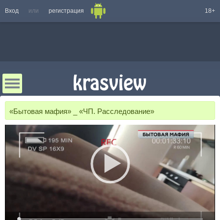
Вход
или
регистрация
18+
«Бытовая мафия» _ «ЧП. Расследование»