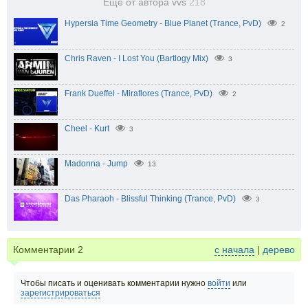
Еще от автора vvs
218
Hypersia Time Geometry - Blue Planet (Trance, PvD)
2
Chris Raven - I Lost You (Bartlogy Mix)
3
Frank Dueffel - Miraflores (Trance, PvD)
2
Cheel - Kurt
3
Madonna - Jump
13
Das Pharaoh - Blissful Thinking (Trance, PvD)
3
Комментарии
2
с начала
|
дерево
Чтобы писать и оценивать комментарии нужно
войти
или
зарегистрироваться