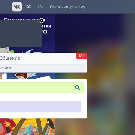
18+
Отключить рекламу
18+
Общение
сайта
P
|
блог