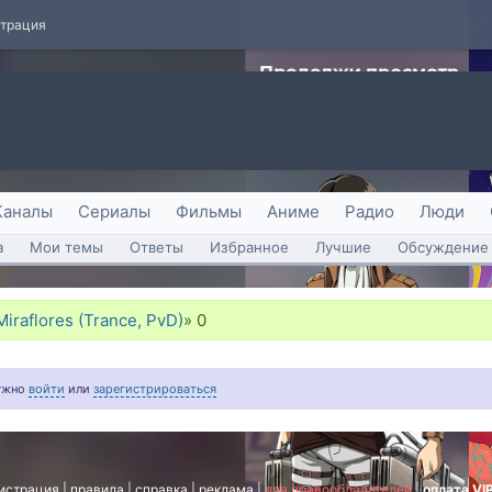
страция
Каналы
Сериалы
Фильмы
Аниме
Радио
Люди
а
Мои темы
Ответы
Избранное
Лучшие
Обсуждение 
Miraflores (Trance, PvD)
»
0
нужно
войти
или
зарегистрироваться
истрация
|
правила
|
справка
|
реклама
|
для правообладателей
|
оплата VI