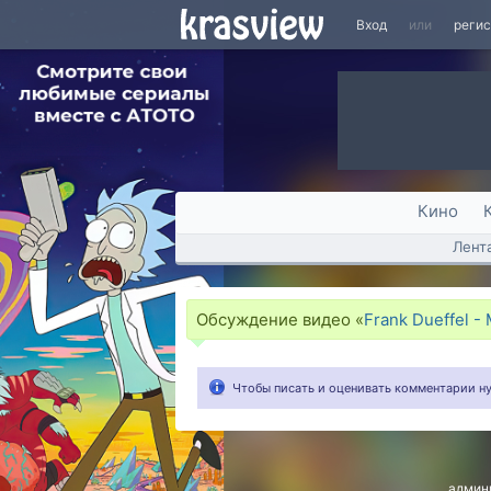
Вход
или
реги
Кино
Лент
Обсуждение видео «
Frank Dueffel - 
Чтобы писать и оценивать комментарии 
админ