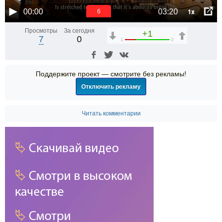
1x
00:00
03:20
6
Просмотры
За сегодня
+1
7
0
1
2
Поддержите проект — смотрите без рекламы!
Отключить рекламу
Читать комментарии