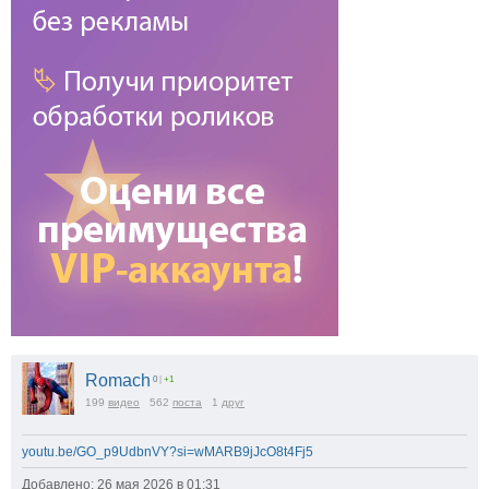
Romach
0
|
+1
199
видео
562
поста
1
друг
youtu.be/GO_p9UdbnVY?si=wMARB9jJcO8t4Fj5
Добавлено: 26 мая 2026 в 01:31