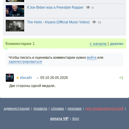
If Joe Biden was a Freestyle Rapper
4
The Heils - Aryans (Official Music Video)
21
Комментарии
1
с начала
|
дерево
Чтобы писать и оценивать комментарии нужно
войти
или
зарегистрироваться
★
Инсайт
05:10 26.05.2026
+1
○
Две стороны одной медали..
администрация
правила
справка
реклама
для правообладателей
|
|
|
|
|
оплата VIP
блог
|