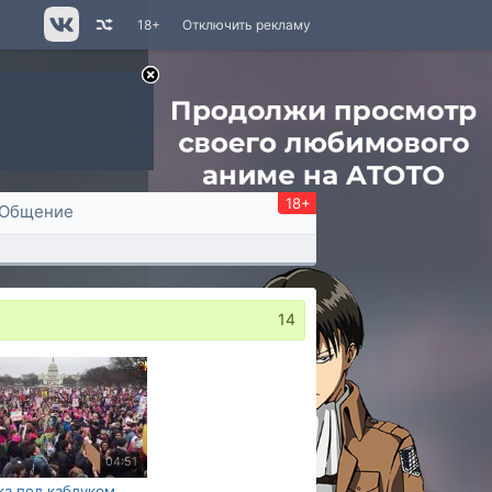
18+
Отключить рекламу
18+
Общение
14
04:51
а под каблуком.