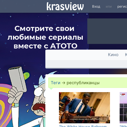
Вход
или
реги
Кино
Теги
→
республиканцы
03:20
The White House Ballroom
"Wh