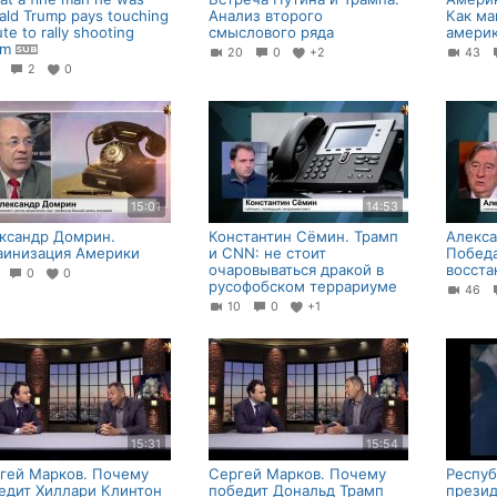
ald Trump pays touching
Анализ второго
Как ма
ute to rally shooting
смыслового ряда
амери
tim
20
0
+2
43
6
2
0
15:01
14:53
ксандр Домрин.
Константин Сёмин. Трамп
Алекса
аинизация Америки
и CNN: не стоит
Победа
очаровываться дракой в
восста
7
0
0
русофобском террариуме
46
10
0
+1
15:31
15:54
гей Марков. Почему
Сергей Марков. Почему
Респуб
едит Хиллари Клинтон
победит Дональд Трамп
прези