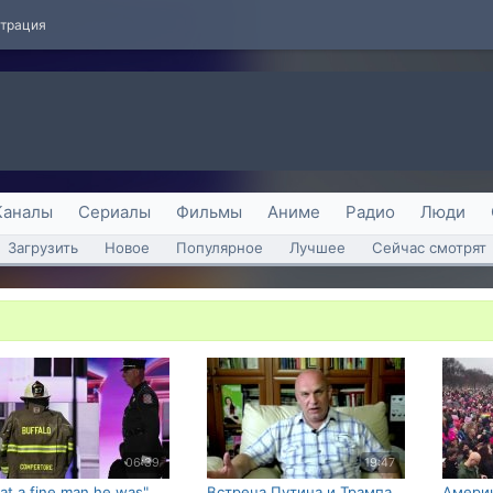
страция
Каналы
Сериалы
Фильмы
Аниме
Радио
Люди
Загрузить
Новое
Популярное
Лучшее
Сейчас смотрят
06:39
19:47
at a fine man he was"
Встреча Путина и Трампа.
Америк