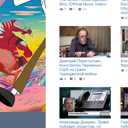
Blitz (Official Music Video)
Don
trib
7
1
+1
vic
01:06:25
Дмитрий Перетолчин.
Але
Константин Черемных.
Укр
США на грани
Гражданской войны
9
0
0
19:19
Александр Домрин. Трамп
Сер
победил нокаутом, но
поб