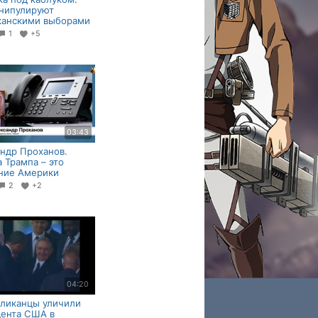
нипулируют
канскими выборами
1
+5
03:43
ндр Проханов.
 Трампа – это
ние Америки
2
+2
04:20
ликанцы уличили
дента США в