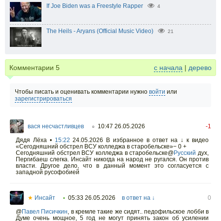
If Joe Biden was a Freestyle Rapper
4
The Heils - Aryans (Official Music Video)
21
Комментарии
5
с начала
|
дерево
Чтобы писать и оценивать комментарии нужно
войти
или
зарегистрироваться
вася несчастливцев
10:47 26.05.2026
-1
○
Дядя Лёха •
15:22
24.05.2026 В избранное в ответ на ↓ к видео
«Сегодняшний обстрел ВСУ колледжа в старобельске»− 0 +
Сегодняшний обстрел ВСУ колледжа в старобельске@
Русский
дух,
Пергибаеш слегка. Инсайт никогда на народ не ругался. Он против
власти. Другое дело, что в данный момент это согласуется с
западной русофобией
★
Инсайт
05:33 26.05.2026
в ответ на ↓
0
•
@
Павел Писичкин
,
в кремле такие же сидят.. педофильское лобби в
Думе очень мощное, 5 год не могут принять закон об усилении