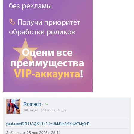
Romach
0
|
+1
199
видео
562
поста
1
друг
youtu.be/iDR41AQKH1c?si=UMJNk2MXsWTMy3rR
Добавлено: 25 мая 2026 в 23:44