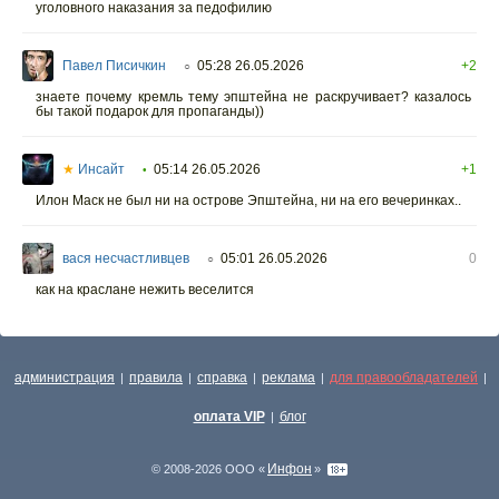
уголовного наказания за педофилию
Павел Писичкин
05:28 26.05.2026
+2
○
знаете почему кремль тему эпштейна не раскручивает? казалось
бы такой подарок для пропаганды))
★
Инсайт
05:14 26.05.2026
+1
•
Илон Маск не был ни на острове Эпштейна, ни на его вечеринках..
вася несчастливцев
05:01 26.05.2026
0
○
как на краслане нежить веселится
администрация
правила
справка
реклама
для правообладателей
|
|
|
|
|
оплата VIP
блог
|
Инфон
© 2008-2026 ООО «
»