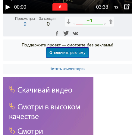
1x
00:00
03:38
6
Просмотры
За сегодня
+1
9
0
1
2
Поддержите проект — смотрите без рекламы!
Отключить рекламу
Читать комментарии