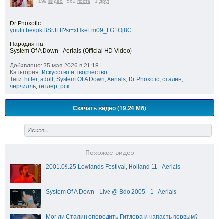
199
видео
562
поста
1
друг
Dr Phoxotic
youtu.be/qiktBSrJFtI?si=xHkeEm09_FG1Oj8O
Пародия на:
System Of A Down - Aerials (Official HD Video)
Добавлено: 25 мая 2026 в 21:18
Категория:
Искусство и творчество
Теги:
hitler
,
adolf
,
System Of A Down
,
Aerials
,
Dr Phoxotic
,
сталин
,
черчилль
,
гитлер
,
рок
Скачать видео (19.24 Мб)
Похожее видео
2001.09.25 Lowlands Festival, Holland 11 - Aerials
System Of A Down - Live @ Bdo 2005 - 1 - Aerials
Мог ли Сталин опередить Гитлера и напасть первым?