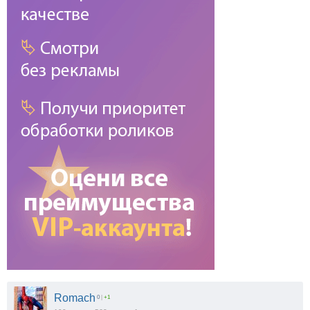
Romach
0
|
+1