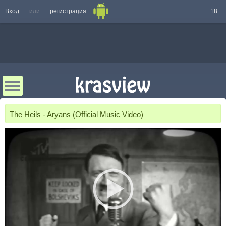
Вход
или
регистрация
18+
The Heils - Aryans (Official Music Video)