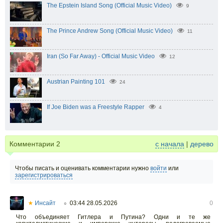
The Epstein Island Song (Official Music Video)
9
The Prince Andrew Song (Official Music Video)
11
Iran (So Far Away) - Official Music Video
12
Austrian Painting 101
24
If Joe Biden was a Freestyle Rapper
4
Комментарии
2
с начала
|
дерево
Чтобы писать и оценивать комментарии нужно
войти
или
зарегистрироваться
★
Инсайт
03:44 28.05.2026
0
○
Что объединяет Гитлера и Путина? Одни и те же