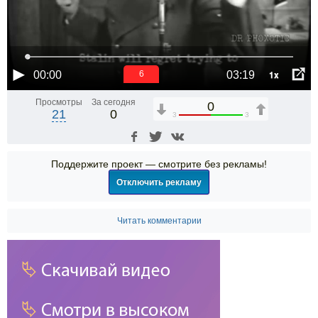
1x
00:00
03:19
6
Просмотры
За сегодня
0
21
0
3
3
Поддержите проект — смотрите без рекламы!
Отключить рекламу
Читать комментарии