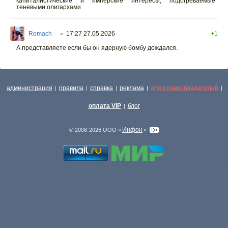
капиталистические и имперские интересы, подогреваемые
теневыми олигархами
Romach
17:27 27.05.2026
+1
○
А представляете если бы он ядерную бомбу дождался.
администрация
правила
справка
реклама
для правообладателей
|
|
|
|
|
оплата VIP
блог
|
Инфон
© 2008-2026 ООО «
»