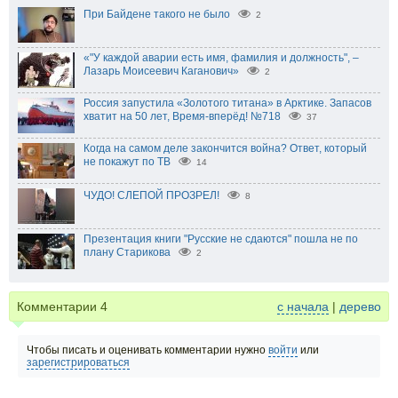
При Байдене такого не было
2
«"У каждой аварии есть имя, фамилия и должность", –
Лазарь Моисеевич Каганович»
2
Россия запустила «Золотого титана» в Арктике. Запасов
хватит на 50 лет, Время-вперёд! №718
37
Когда на самом деле закончится война? Ответ, который
не покажут по ТВ
14
ЧУДО! СЛЕПОЙ ПРОЗРЕЛ!
8
Презентация книги "Русские не сдаются" пошла не по
плану Старикова
2
Комментарии
4
с начала
|
дерево
Чтобы писать и оценивать комментарии нужно
войти
или
зарегистрироваться