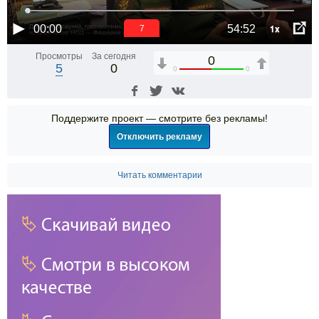
1x
00:00
54:52
7
Просмотры
За сегодня
0
5
0
0
0
Поддержите проект — смотрите без рекламы!
Отключить рекламу
Читать комментарии