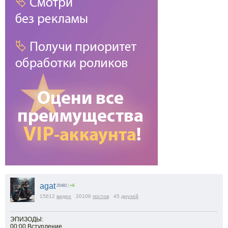
agat
25482
|
+6
15612
видео
20106
постов
45
друзей
ЭПИЗОДЫ:
00:00 Вступление.