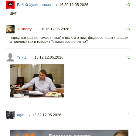
Бабай Хулиганович
16:30 12.05.2026
+3
○
Шут
★
shorry
16:16 12.05.2026
+5
○
народ как раз понимает - все) в целом о нод, федрове, парти власти
и прочем) так и говорит "с вами все понятно")
тынц
13:12 12.05.2026
+1
○
agat
12:32 12.05.2026
-1
•